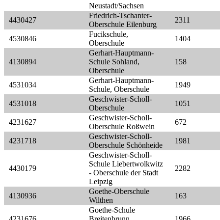
Neustadt/Sachsen
Friedrich-Tschanter-
4430427
2311
Oberschule Eilenburg
Fucikschule,
4530846
1404
Oberschule
Gerhart-Hauptmann-
4130894
Schule Sohland,
158
Oberschule
Gerhart-Hauptmann-
4531034
1949
Schule, Oberschule
Geschwister-Scholl-
4531018
1051
Oberschule
Geschwister-Scholl-
4231627
672
Oberschule Roßwein
Geschwister-Scholl-
4231718
1981
Oberschule Schönheide
Geschwister-Scholl-
Schule Liebertwolkwitz
4430179
2282
- Oberschule der Stadt
Leipzig
Goethe-Oberschule
4130936
163
Wilthen
Goethe-Schule
4231676
Breitenbrunn,
1966