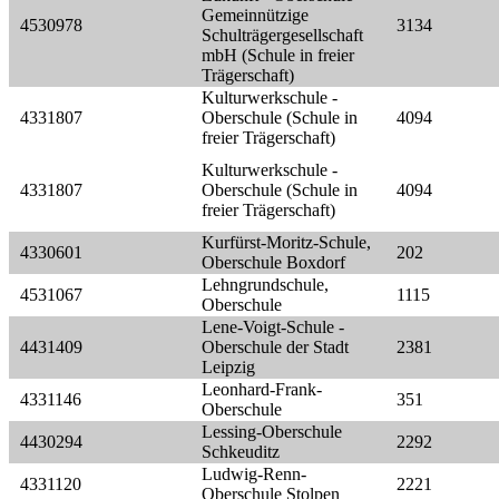
Gemeinnützige
4530978
3134
Schulträgergesellschaft
mbH (Schule in freier
Trägerschaft)
Kulturwerkschule -
4331807
Oberschule (Schule in
4094
freier Trägerschaft)
Kulturwerkschule -
4331807
Oberschule (Schule in
4094
freier Trägerschaft)
Kurfürst-Moritz-Schule,
4330601
202
Oberschule Boxdorf
Lehngrundschule,
4531067
1115
Oberschule
Lene-Voigt-Schule -
4431409
Oberschule der Stadt
2381
Leipzig
Leonhard-Frank-
4331146
351
Oberschule
Lessing-Oberschule
4430294
2292
Schkeuditz
Ludwig-Renn-
4331120
2221
Oberschule Stolpen