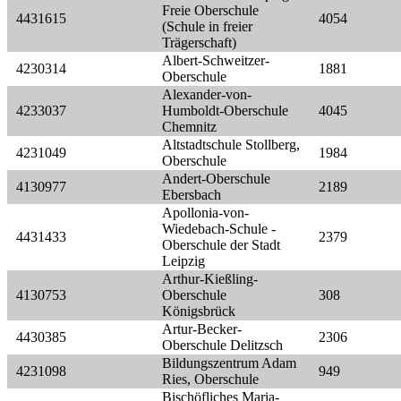
Freie Oberschule
4431615
4054
(Schule in freier
Trägerschaft)
Albert-Schweitzer-
4230314
1881
Oberschule
Alexander-von-
4233037
Humboldt-Oberschule
4045
Chemnitz
Altstadtschule Stollberg,
4231049
1984
Oberschule
Andert-Oberschule
4130977
2189
Ebersbach
Apollonia-von-
Wiedebach-Schule -
4431433
2379
Oberschule der Stadt
Leipzig
Arthur-Kießling-
4130753
Oberschule
308
Königsbrück
Artur-Becker-
4430385
2306
Oberschule Delitzsch
Bildungszentrum Adam
4231098
949
Ries, Oberschule
Bischöfliches Maria-