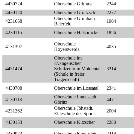
4430724
Oberschule Grimma
2344
4430120
Oberschule Groitzsch
2277
Oberschule Grünhain-
4231668
1964
Beierfeld
4230116
Oberschule Halsbrücke
1856
Oberschule
4131397
4035
Hoyerswerda
Oberschule im
Evangelischen
4431474
Schulzentrum Muldental
3314
(Schule in freier
Trägerschaft)
4430708
Oberschule im Lossatal
2341
Oberschule Innenstadt
4130118
447
Görlitz
Oberschule Jöhstadt,
4231262
2004
Eliteschule des Sports
4430153
Oberschule Kitzscher
2280
4330973
Oberschule Königstein
2214