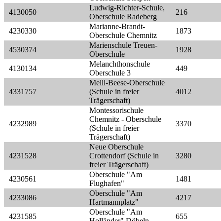
Ludwig-Richter-Schule,
4130050
216
Oberschule Radeberg
Marianne-Brandt-
4230330
1873
Oberschule Chemnitz
Marienschule Treuen-
4530374
1928
Oberschule
Melanchthonschule
4130134
449
Oberschule 3
Melli-Beese-Oberschule
4331757
(Schule in freier
4012
Trägerschaft)
Montessorischule
Chemnitz - Oberschule
4232989
3370
(Schule in freier
Trägerschaft)
Neue Oberschule
4231528
Crottendorf (Schule in
3280
freier Trägerschaft)
Oberschule "Am
4230561
1481
Flughafen"
Oberschule "Am
4233086
4217
Hartmannplatz"
Oberschule "Am
4231585
655
Holländer" Döbeln