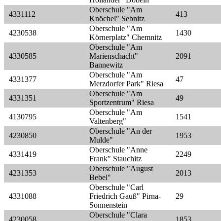
Oberschule "Am
4331112
413
Knöchel" Sebnitz
Oberschule "Am
4230538
1430
Körnerplatz" Chemnitz
Oberschule "Am
4330585
Marienschacht"
2091
Bannewitz
Oberschule "Am
4331377
47
Merzdorfer Park" Riesa
Oberschule "Am
4331351
49
Sportzentrum" Riesa
Oberschule "Am
4130795
1541
Valtenberg"
Oberschule "An der
4230850
1953
Mulde"
Oberschule "Anne
4331419
2249
Frank" Stauchitz
Oberschule "August
4231353
2013
Bebel"
Oberschule "Carl
4331088
Friedrich Gauß" Pirna-
29
Sonnenstein
Oberschule "Clara
4230058
1853