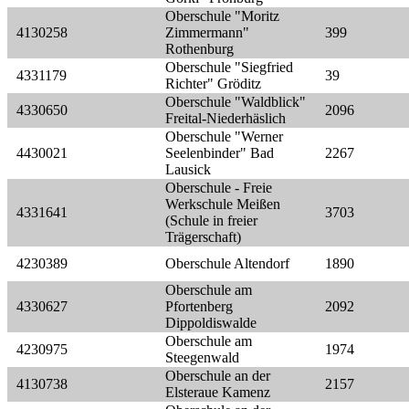
Oberschule "Moritz
4130258
Zimmermann"
399
Rothenburg
Oberschule "Siegfried
4331179
39
Richter" Gröditz
Oberschule "Waldblick"
4330650
2096
Freital-Niederhäslich
Oberschule "Werner
4430021
Seelenbinder" Bad
2267
Lausick
Oberschule - Freie
Werkschule Meißen
4331641
3703
(Schule in freier
Trägerschaft)
4230389
Oberschule Altendorf
1890
Oberschule am
4330627
Pfortenberg
2092
Dippoldiswalde
Oberschule am
4230975
1974
Steegenwald
Oberschule an der
4130738
2157
Elsteraue Kamenz