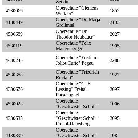
Zetkin"
Oberschule "Clemens
4230066
1852
Winkler"
Oberschule "Dr. Marja
4130449
2133
Grollmuß"
Oberschule "Dr.
4530689
2027
Theodor Neubauer"
Oberschule "Felix
4530119
1905
Mauersberger"
Oberschule "Frederic
4430245
2288
Joliot Curie" Pegau
Oberschule "Friedrich
4530358
1927
Rückert"
Oberschule "G. E.
4330676
Lessing" Freital-
2097
Potschappel
Oberschule
4530028
1006
"Geschwister Scholl"
Oberschule
4330635
"Geschwister Scholl"
2095
Freital-Hainsberg
Oberschule
4130399
"Geschwister Scholl"
108