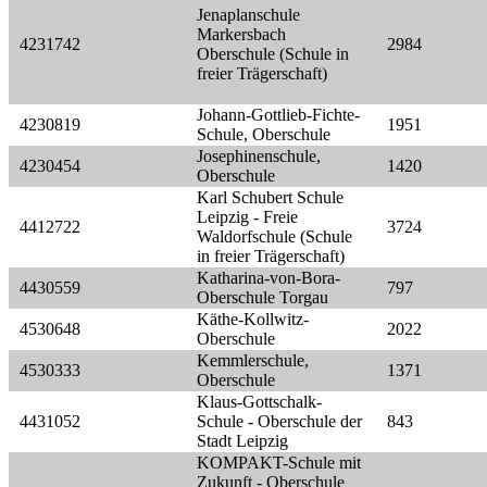
Jenaplanschule
Markersbach
4231742
2984
Oberschule (Schule in
freier Trägerschaft)
Johann-Gottlieb-Fichte-
4230819
1951
Schule, Oberschule
Josephinenschule,
4230454
1420
Oberschule
Karl Schubert Schule
Leipzig - Freie
4412722
3724
Waldorfschule (Schule
in freier Trägerschaft)
Katharina-von-Bora-
4430559
797
Oberschule Torgau
Käthe-Kollwitz-
4530648
2022
Oberschule
Kemmlerschule,
4530333
1371
Oberschule
Klaus-Gottschalk-
4431052
Schule - Oberschule der
843
Stadt Leipzig
KOMPAKT-Schule mit
Zukunft - Oberschule