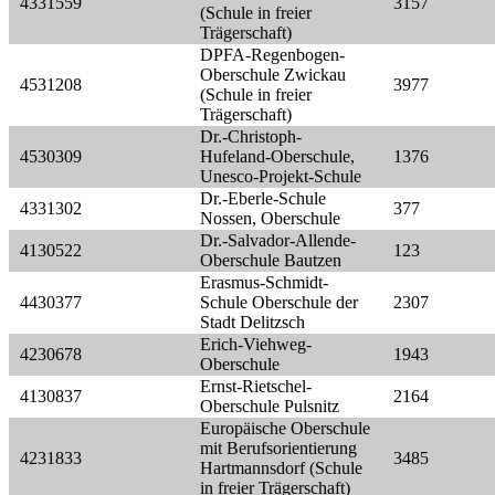
4331559
3157
(Schule in freier
Trägerschaft)
DPFA-Regenbogen-
Oberschule Zwickau
4531208
3977
(Schule in freier
Trägerschaft)
Dr.-Christoph-
4530309
Hufeland-Oberschule,
1376
Unesco-Projekt-Schule
Dr.-Eberle-Schule
4331302
377
Nossen, Oberschule
Dr.-Salvador-Allende-
4130522
123
Oberschule Bautzen
Erasmus-Schmidt-
4430377
Schule Oberschule der
2307
Stadt Delitzsch
Erich-Viehweg-
4230678
1943
Oberschule
Ernst-Rietschel-
4130837
2164
Oberschule Pulsnitz
Europäische Oberschule
mit Berufsorientierung
4231833
3485
Hartmannsdorf (Schule
in freier Trägerschaft)