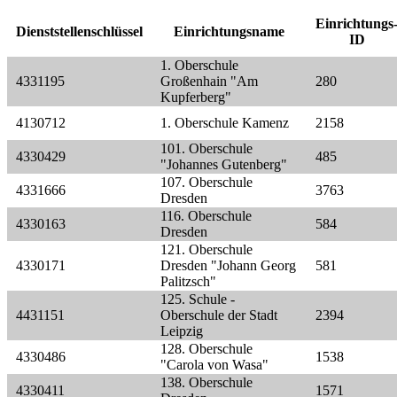
Einrichtungs
Dienststellenschlüssel
Einrichtungsname
ID
1. Oberschule
4331195
Großenhain "Am
280
Kupferberg"
4130712
1. Oberschule Kamenz
2158
101. Oberschule
4330429
485
"Johannes Gutenberg"
107. Oberschule
4331666
3763
Dresden
116. Oberschule
4330163
584
Dresden
121. Oberschule
4330171
Dresden "Johann Georg
581
Palitzsch"
125. Schule -
4431151
Oberschule der Stadt
2394
Leipzig
128. Oberschule
4330486
1538
"Carola von Wasa"
138. Oberschule
4330411
1571