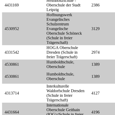
Helmholtzschule -
4431169
Oberschule der Stadt
2386
Leipzig
Hoffnungswerk
Evangelisches
Schulzentrum
4530952
Evangelische
3129
Oberschule Schöneck
(Schule in freier
Trägerschaft)
HOGA Oberschule
4331542
Dresden (Schule in
2974
freier Trägerschaft)
Humboldtschule,
4530861
1389
Oberschule
Humboldtschule,
4530861
1389
Oberschule
Interkulturelle
Waldorfschule Dresden
4313714
4127
(Schule in freier
Trägerschaft)
Internationale
Oberschule Geithain
4431664
4196
(IOG) (Schule in freier