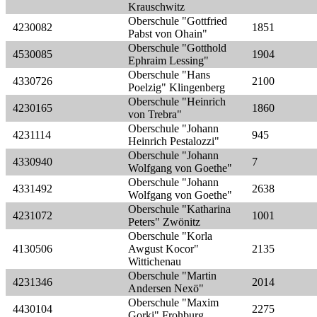
Krauschwitz
Oberschule "Gottfried
4230082
1851
Pabst von Ohain"
Oberschule "Gotthold
4530085
1904
Ephraim Lessing"
Oberschule "Hans
4330726
2100
Poelzig" Klingenberg
Oberschule "Heinrich
4230165
1860
von Trebra"
Oberschule "Johann
4231114
945
Heinrich Pestalozzi"
Oberschule "Johann
4330940
7
Wolfgang von Goethe"
Oberschule "Johann
4331492
2638
Wolfgang von Goethe"
Oberschule "Katharina
4231072
1001
Peters" Zwönitz
Oberschule "Korla
4130506
Awgust Kocor"
2135
Wittichenau
Oberschule "Martin
4231346
2014
Andersen Nexö"
Oberschule "Maxim
4430104
2275
Gorki" Frohburg