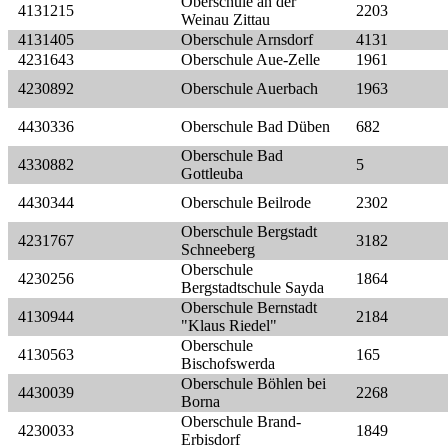
Oberschule an der
4131215
2203
Weinau Zittau
4131405
Oberschule Arnsdorf
4131
4231643
Oberschule Aue-Zelle
1961
4230892
Oberschule Auerbach
1963
4430336
Oberschule Bad Düben
682
Oberschule Bad
4330882
5
Gottleuba
4430344
Oberschule Beilrode
2302
Oberschule Bergstadt
4231767
3182
Schneeberg
Oberschule
4230256
1864
Bergstadtschule Sayda
Oberschule Bernstadt
4130944
2184
"Klaus Riedel"
Oberschule
4130563
165
Bischofswerda
Oberschule Böhlen bei
4430039
2268
Borna
Oberschule Brand-
4230033
1849
Erbisdorf