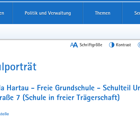
en
Politik und Verwaltung
Themen
Se
Schriftgröße
Kontrast
lporträt
t
a Hartau - Freie Grundschule - Schulteil U
raße 7 (Schule in freier Trägerschaft)
telle