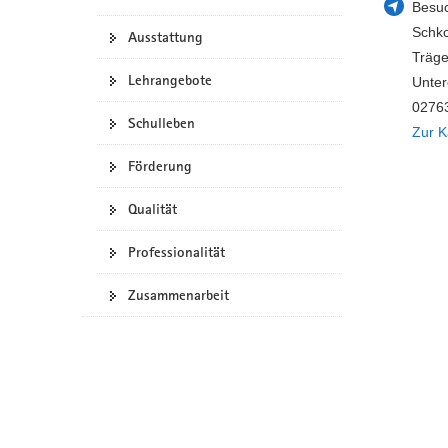
Besuc
a
n
Schko
Ausstattung
v
Träge
i
Lehrangebote
Unter
g
02763
a
Schulleben
Zur K
t
i
Förderung
o
n
Qualität
Professionalität
Zusammenarbeit