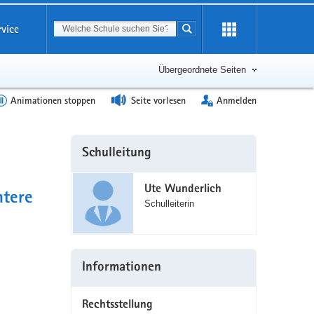
Suchbegriff
rvice
Suche starten
Erweiterung
öffnen
Übergeordnete Seiten
Animationen stoppen
Seite vorlesen
Anmelden
Weitere
Schulleitung
Information
Ute Wunderlich
ntere
Schulleiterin
Informationen
Rechtsstellung