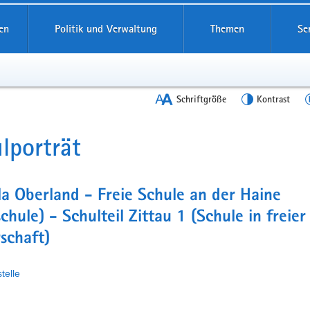
en
Politik und Verwaltung
Themen
Se
Schriftgröße
Kontrast
lporträt
t
a Oberland - Freie Schule an der Haine
chule) - Schulteil Zittau 1 (Schule in freier
schaft)
telle