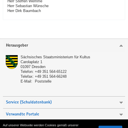
Herr Steffen Wemme
Herr Sebastian Wünsche
Herr Dirk Baumbach
Service
Herausgeber
Sächsisches Staatsministerium für Kultus
Carolaplatz 1
01097
Dresden
Telefon:
+49 351 564-65122
Telefax:
+49 351 564-66248
E-Mail:
Poststelle
Service (Schuldatenbank)
Verwandte Portale
Auf unserer Webseite werden Cookies gemäß unserer
Seite empfehlen