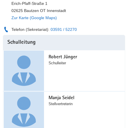
Erich-Pfaff-Straße 1
a
n
02625 Bautzen OT Innenstadt
v
Zur Karte (Google Maps)
i
g
Telefon (Sekretariat):
03591 / 52270
a
Weitere
t
Schulleitung
Information
i
o
Robert Jünger
n
Schulleiter
Manja Seidel
Stellvertreterin