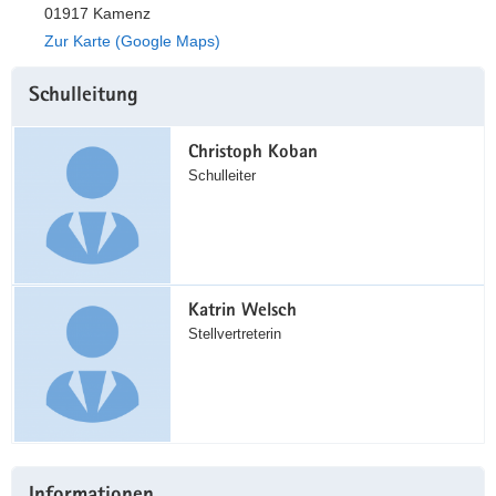
01917 Kamenz
a
n
Zur Karte (Google Maps)
v
i
Weitere
Schulleitung
g
Information
a
t
Christoph Koban
Schulleiter
i
o
n
Katrin Welsch
Stellvertreterin