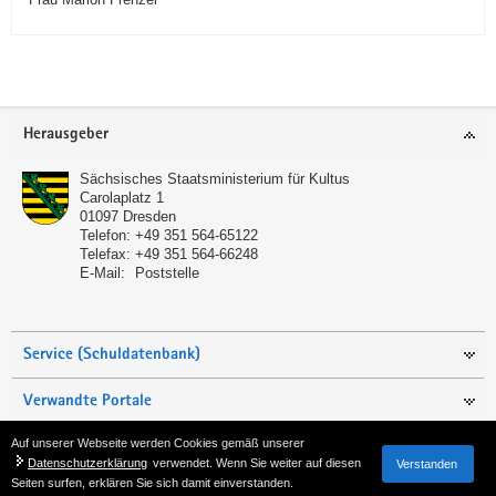
Service
Herausgeber
Sächsisches Staatsministerium für Kultus
Carolaplatz 1
01097
Dresden
Telefon:
+49 351 564-65122
Telefax:
+49 351 564-66248
E-Mail:
Poststelle
Service (Schuldatenbank)
Verwandte Portale
Auf unserer Webseite werden Cookies gemäß unserer
Seite empfehlen
Datenschutzerklärung
verwendet. Wenn Sie weiter auf diesen
Verstanden
Seiten surfen, erklären Sie sich damit einverstanden.