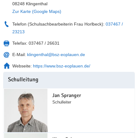
08248 Klingenthal
a
n
Zur Karte (Google Maps)
v
i
Telefon (Schulsachbearbeiterin Frau Horlbeck):
037467 /
g
23213
a
t
Telefax:
037467 / 26631
i
E-Mail:
klingenthal@bsz-eoplauen.de
o
n
Webseite:
https://www.bsz-eoplauen.de/
Weitere
Schulleitung
Information
Jan Spranger
Schulleiter