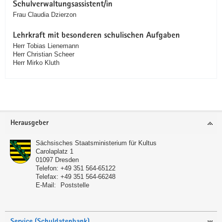
Schulverwaltungsassistent/in
Frau Claudia Dzierzon
Lehrkraft mit besonderen schulischen Aufgaben
Herr Tobias Lienemann
Herr Christian Scheer
Herr Mirko Kluth
Service
Herausgeber
Sächsisches Staatsministerium für Kultus
Carolaplatz 1
01097
Dresden
Telefon:
+49 351 564-65122
Telefax:
+49 351 564-66248
E-Mail:
Poststelle
Service (Schuldatenbank)