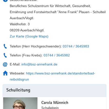
a
n
Berufliches Schulzentrum für Wirtschaft, Gesundheit,
v
Ernährung und Forstwirtschaft "Anne Frank" Plauen - Schulteil
i
Auerbach/Vogtl.
g
Waldhofstr. 3
a
08209 Auerbach/Vogtl.
t
Zur Karte (Google Maps)
i
o
Telefon (Herr Hochgeschwender):
03744 / 3645983
n
Telefon (Frau Krebs):
03744 / 3645982
E-Mail:
info@bsz-annefrank.de
Webseite:
https://www.bsz-annefrank.de/standorte/bad-
reiboldsgrun
Weitere
Schulleitung
Information
Carola Münnich
Schulleiterin