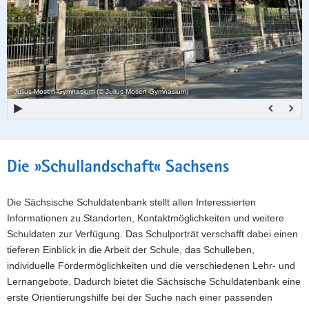
a
o
v
n
i
g
a
Julius-Mosen-Gymnasium (© Julius-Mosen-Gymnasium)
t
i
o
n
Hauptinhalt
Die »Schullandschaft« Sachsens
Die Sächsische Schuldatenbank stellt allen Interessierten
Informationen zu Standorten, Kontaktmöglichkeiten und weitere
Schuldaten zur Verfügung. Das Schulporträt verschafft dabei einen
tieferen Einblick in die Arbeit der Schule, das Schulleben,
individuelle Fördermöglichkeiten und die verschiedenen Lehr- und
Lernangebote. Dadurch bietet die Sächsische Schuldatenbank eine
erste Orientierungshilfe bei der Suche nach einer passenden