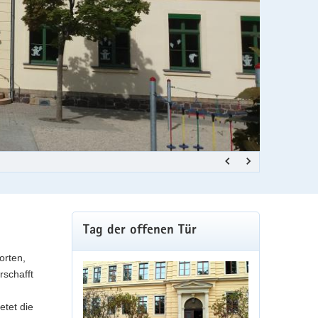
Julius-Mosen
Weitere
Tag der offenen Tür
Information
orten,
rschafft
etet die