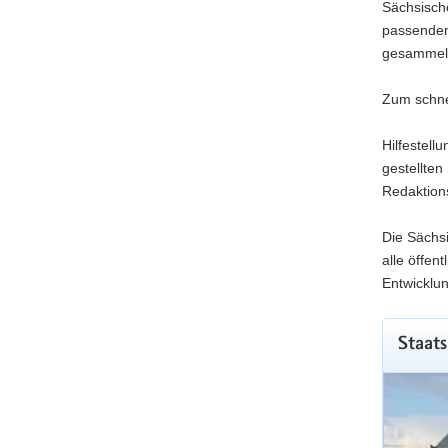
Sächsische
passenden
gesammel
Zum schne
Hilfestell
gestellte
Redaktion
Die Sächsi
alle öffen
Entwicklun
Staats