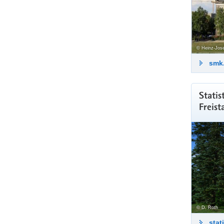
© Heinz-Jose
smk
Statis
Freist
© D. Roth
stat