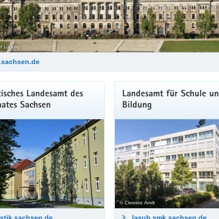
f Lücking
.sachsen.de
tisches Landesamt des
Landesamt für Schule u
aates Sachsen
Bildung
© Clemens Arndt
istik.sachsen.de
lasub.smk.sachsen.de