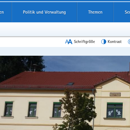
en
Politik und Verwaltung
Themen
Se
Schriftgröße
Kontrast
en
leinstieg
lthemen