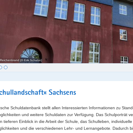
Reichenbrand (© Erik Schulze)
t
chullandschaft« Sachsens
sche Schuldatenbank stellt allen Interessierten Informationen zu Stand
lichkeiten und weitere Schuldaten zur Verfügung. Das Schulporträt ve
n tieferen Einblick in die Arbeit der Schule, das Schulleben, individuelle
lichkeiten und die verschiedenen Lehr- und Lernangebote. Dadurch bi