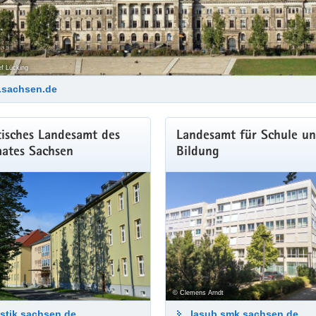
f Lücking
.sachsen.de
tisches Landesamt des
Landesamt für Schule u
aates Sachsen
Bildung
© Clemens Arndt
istik.sachsen.de
lasub.smk.sachsen.de