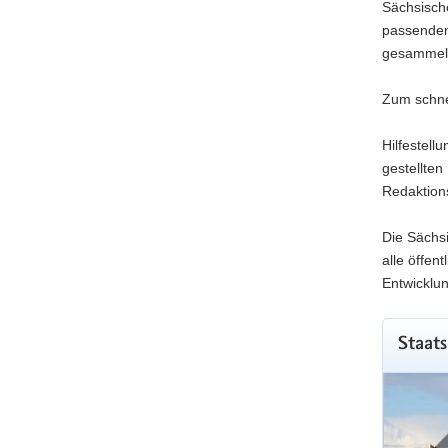
Sächsische
passenden
gesammel
Zum schne
Hilfestell
gestellte
Redaktion
Die Sächsi
alle öffen
Entwicklun
Staats