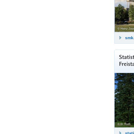
© Heinz-Jose
smk
Statis
Freist
© D. Roth
stat