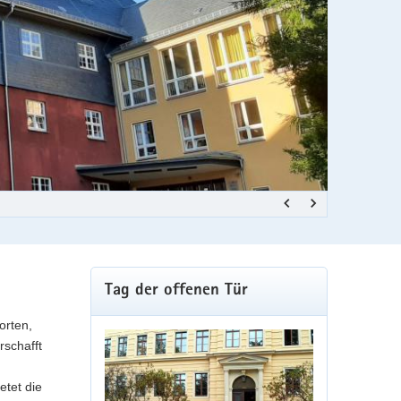
Grundschule R
Weitere
Tag der offenen Tür
Information
orten,
rschafft
etet die