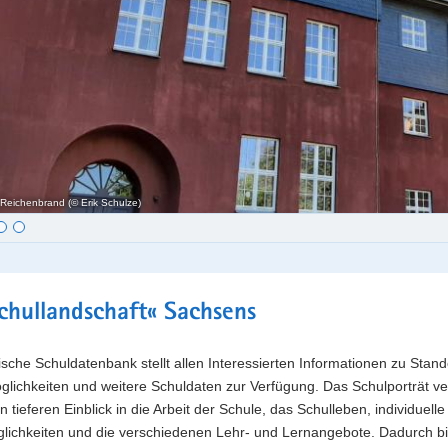
Reichenbrand (© Erik Schulze)
t
chullandschaft« Sachsens
sche Schuldatenbank stellt allen Interessierten Informationen zu Stand
lichkeiten und weitere Schuldaten zur Verfügung. Das Schulporträt ve
n tieferen Einblick in die Arbeit der Schule, das Schulleben, individuelle
lichkeiten und die verschiedenen Lehr- und Lernangebote. Dadurch bi