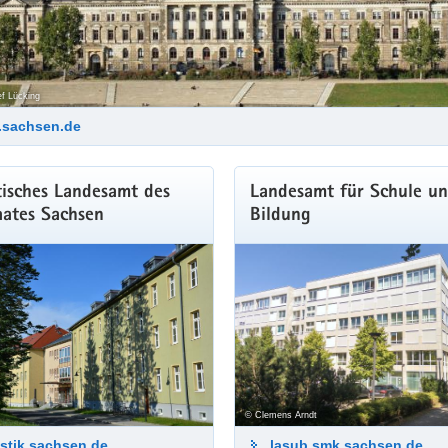
f Lücking
.sachsen.de
tisches Landesamt des
Landesamt für Schule u
aates Sachsen
Bildung
© Clemens Arndt
istik.sachsen.de
lasub.smk.sachsen.de