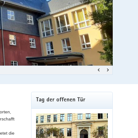
Grundschule R
Weitere
Tag der offenen Tür
Information
orten,
rschafft
etet die