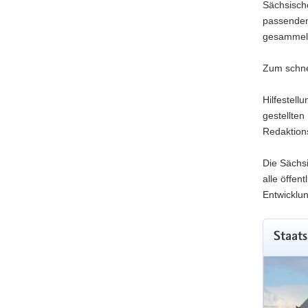
Sächsische
passenden
gesammel
Zum schne
Hilfestell
gestellte
Redaktion
Die Sächsi
alle öffen
Entwicklun
Staats