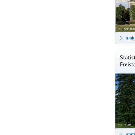
© Heinz-Jose
smk
Statis
Freist
© D. Roth
stat