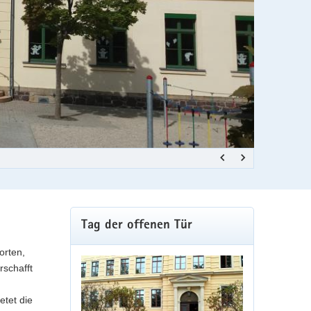
Julius-Mosen
Weitere
Tag der offenen Tür
Information
orten,
rschafft
etet die