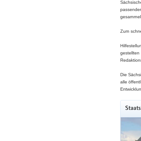
Sächsische
passenden
gesammel
Zum schne
Hilfestell
gestellte
Redaktion
Die Sächsi
alle öffen
Entwicklun
Staats