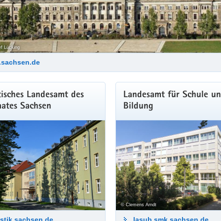
f Lücking
.sachsen.de
tisches Landesamt des
Landesamt für Schule u
aates Sachsen
Bildung
© Clemens Arndt
istik.sachsen.de
lasub.smk.sachsen.de