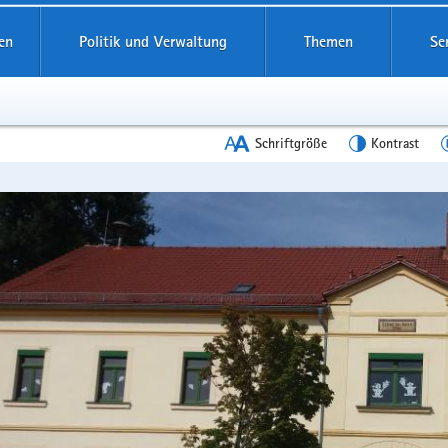
en
Politik und Verwaltung
Themen
Se
Schriftgröße
Kontrast
en
leinstieg
lthemen