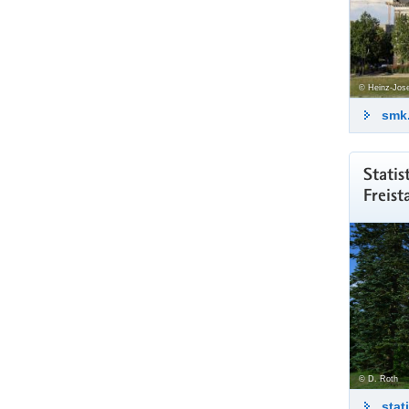
© Heinz-Jose
smk
Statis
Freist
© D. Roth
stat