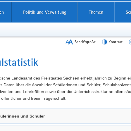
en
Politik und Verwaltung
Themen
Se
Schriftgröße
Kontrast
lstatistik
t
tische Landesamt des Freistaates Sachsen erhebt jährlich zu Beginn e
es Daten über die Anzahl der Schülerinnen und Schüler, Schulabsolven
venten und Lehrkräften sowie über die Unterrichtsstruktur an allen sä
 öffentlicher und freier Trägerschaft.
ülerinnen und Schüler