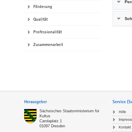
Per
Förderung
a
n
v
Sch
Qualität
i
g
Professionalität
a
t
Zusammenarbeit
i
o
n
Service
Herausgeber
Service (
Sächsisches Staatsministerium für
Hilfe
Kultus
Impres
Carolaplatz 1
01097
Dresden
Kontakt