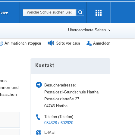
Suchbegriff
rvice
Suche starten
Erweiterung
öffnen
Übergeordnete Seiten
Animationen stoppen
Seite vorlesen
Anmelden
Weitere
Kontakt
Information
ines
Besucheradresse:
tinnen und
Pestalozzi-Grundschule Hartha
chsischen
Pestalozzistraße 27
04746 Hartha
Telefon (Telefon):
034328 / 602920
E-Mail: