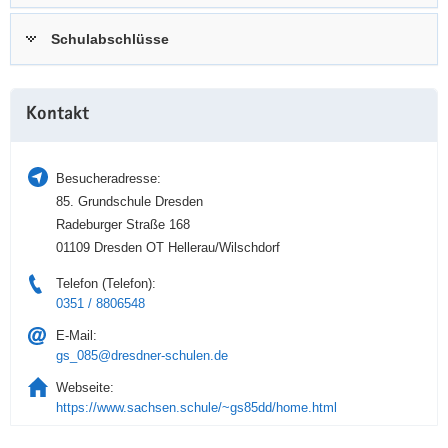
a
n
Schulabschlüsse
v
i
g
Weitere
a
Kontakt
Information
t
i
Besucheradresse:
o
85. Grundschule Dresden
n
Radeburger Straße 168
01109 Dresden OT Hellerau/Wilschdorf
Telefon (Telefon):
0351 / 8806548
E-Mail:
gs_085@dresdner-schulen.de
Webseite:
https://www.sachsen.schule/~gs85dd/home.html