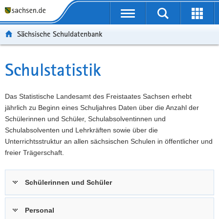
P
Portalübergreifende
o
P
Navigation
Suche
Erweit
r
o
H
starten
öffnen
Sächsische Schuldatenbank
t
r
a
W
a
t
u
e
S
l
a
p
i
e
Schulstatistik
Hauptinhalt
ü
l
t
t
r
b
n
i
e
v
e
a
n
r
i
Das Statistische Landesamt des Freistaates Sachsen erhebt
r
v
h
e
c
jährlich zu Beginn eines Schuljahres Daten über die Anzahl der
g
i
a
I
e
Schülerinnen und Schüler, Schulabsolventinnen und
r
g
l
n
Schulabsolventen und Lehrkräften sowie über die
e
a
t
f
Unterrichtsstruktur an allen sächsischen Schulen in öffentlicher und
i
t
o
freier Trägerschaft.
f
i
r
e
o
m
Schülerinnen und Schüler
n
n
a
d
t
e
i
Personal
N
o