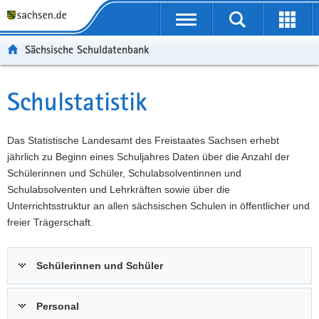
P
Portalübergreifende
o
P
Navigation
Suche
Erweit
r
o
H
starten
öffnen
Sächsische Schuldatenbank
t
r
a
W
a
t
u
e
S
l
a
p
i
e
Schulstatistik
Hauptinhalt
ü
l
t
t
r
b
n
i
e
v
e
a
n
r
i
Das Statistische Landesamt des Freistaates Sachsen erhebt
r
v
h
e
c
jährlich zu Beginn eines Schuljahres Daten über die Anzahl der
g
i
a
I
e
Schülerinnen und Schüler, Schulabsolventinnen und
r
g
l
n
Schulabsolventen und Lehrkräften sowie über die
e
a
t
f
Unterrichtsstruktur an allen sächsischen Schulen in öffentlicher und
i
t
o
freier Trägerschaft.
f
i
r
e
o
m
Schülerinnen und Schüler
n
n
a
d
t
e
i
Personal
N
o