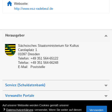
Webseite:
http://www.esz-radebeul.de
Service
Herausgeber
Sächsisches Staatsministerium für Kultus
Carolaplatz 1
01097
Dresden
Telefon:
+49 351 564-65122
Telefax:
+49 351 564-66248
E-Mail:
Poststelle
Service (Schuldatenbank)
Verwandte Portale
Auf unserer Webseite werden Cookies gemäß unserer
Seite empfehlen
Datenschutzerklärung
verwendet. Wenn Sie weiter auf diesen
Verstanden