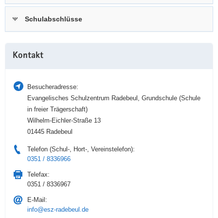
a
n
Schulabschlüsse
v
i
g
Weitere
a
Kontakt
Information
t
i
Besucheradresse:
o
Evangelisches Schulzentrum Radebeul, Grundschule (Schule
n
in freier Trägerschaft)
Wilhelm-Eichler-Straße 13
01445 Radebeul
Telefon (Schul-, Hort-, Vereinstelefon):
0351 / 8336966
Telefax:
0351 / 8336967
E-Mail:
info@esz-radebeul.de