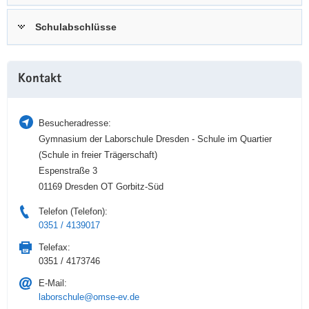
a
n
Schulabschlüsse
v
i
g
Weitere
a
Kontakt
Information
t
i
Besucheradresse:
o
Gymnasium der Laborschule Dresden - Schule im Quartier
n
(Schule in freier Trägerschaft)
Espenstraße 3
01169 Dresden OT Gorbitz-Süd
Telefon (Telefon):
0351 / 4139017
Telefax:
0351 / 4173746
E-Mail:
laborschule@omse-ev.de