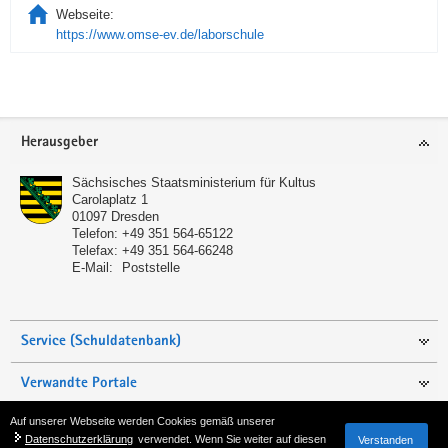
Webseite:
https://www.omse-ev.de/laborschule
Service
Herausgeber
Sächsisches Staatsministerium für Kultus
Carolaplatz 1
01097
Dresden
Telefon:
+49 351 564-65122
Telefax:
+49 351 564-66248
E-Mail:
Poststelle
Service (Schuldatenbank)
Verwandte Portale
Auf unserer Webseite werden Cookies gemäß unserer
Seite empfehlen
Datenschutzerklärung
verwendet. Wenn Sie weiter auf diesen
Verstanden