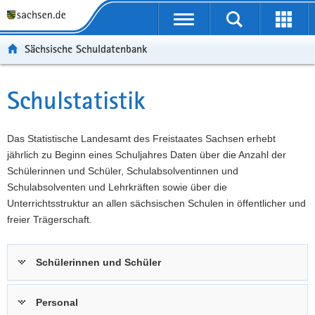
P
Portalübergreifende
o
P
Navigation
Suche
Erweit
r
o
H
starten
öffnen
Sächsische Schuldatenbank
t
r
a
W
a
t
u
e
S
l
a
p
i
e
Schulstatistik
Hauptinhalt
ü
l
t
t
r
b
n
i
e
v
e
a
n
r
i
Das Statistische Landesamt des Freistaates Sachsen erhebt
r
v
h
e
c
jährlich zu Beginn eines Schuljahres Daten über die Anzahl der
g
i
a
I
e
Schülerinnen und Schüler, Schulabsolventinnen und
r
g
l
n
Schulabsolventen und Lehrkräften sowie über die
e
a
t
f
Unterrichtsstruktur an allen sächsischen Schulen in öffentlicher und
i
t
o
freier Trägerschaft.
f
i
r
e
o
m
Schülerinnen und Schüler
n
n
a
d
t
e
i
Personal
N
o