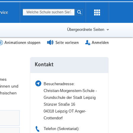
Suchbegriff
rvice
Suche starten
Erweiterung
öffnen
Übergeordnete Seiten
Animationen stoppen
Seite vorlesen
Anmelden
Weitere
Kontakt
Information
ines
Besucheradresse:
tinnen und
Christian-Morgenstern-Schule -
chsischen
Grundschule der Stadt Leipzig
Stünzer Straße 16
04318 Leipzig OT Anger-
Crottendorf
Telefon (Sekretariat):