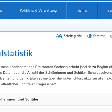
en
Politik und Verwaltung
Themen
Se
Schriftgröße
Kontrast
lstatistik
t
tische Landesamt des Freistaates Sachsen erhebt jährlich zu Beginn e
es Daten über die Anzahl der Schülerinnen und Schüler, Schulabsolven
venten und Lehrkräften sowie über die Unterrichtsstruktur an allen sä
 öffentlicher und freier Trägerschaft.
ülerinnen und Schüler