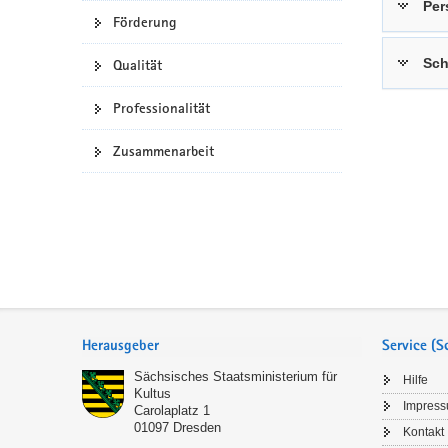
Per
Förderung
a
n
v
Sch
Qualität
i
g
Professionalität
a
t
Zusammenarbeit
i
o
n
Service
Herausgeber
Service (
Sächsisches Staatsministerium für
Hilfe
Kultus
Impres
Carolaplatz 1
01097
Dresden
Kontakt