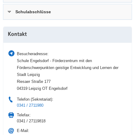
a
n
Schulabschlüsse
v
i
g
Weitere
a
Kontakt
Information
t
i
Besucheradresse:
o
Schule Engelsdorf - Förderzentrum mit den
n
Förderschwerpunkten geistige Entwicklung und Lernen der
Stadt Leipzig
Riesaer Straße 177
04319 Leipzig OT Engelsdorf
Telefon (Sekretariat):
0341 / 2711980
Telefax:
0341 / 27119818
E-Mail: