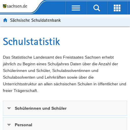
P
Portalübergreifende
o
P
Navigation
Suche
Erweit
r
o
H
starten
öffnen
Sächsische Schuldatenbank
t
r
a
W
a
t
u
e
S
l
a
p
i
e
Schulstatistik
Hauptinhalt
ü
l
t
t
r
b
n
i
e
v
e
a
n
r
i
Das Statistische Landesamt des Freistaates Sachsen erhebt
r
v
h
e
c
jährlich zu Beginn eines Schuljahres Daten über die Anzahl der
g
i
a
I
e
Schülerinnen und Schüler, Schulabsolventinnen und
r
g
l
n
Schulabsolventen und Lehrkräften sowie über die
e
a
t
f
Unterrichtsstruktur an allen sächsischen Schulen in öffentlicher und
i
t
o
freier Trägerschaft.
f
i
r
e
o
m
Schülerinnen und Schüler
n
n
a
d
t
e
i
Personal
N
o