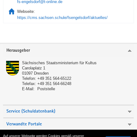
fs-engelsdorf@t-online.de
Webseite:
https://cms.sachsen.schule/fsengelsdorf/aktuelles/
Service
Herausgeber
Sächsisches Staatsministerium für Kultus
Carolaplatz 1
01097
Dresden
Telefon:
+49 351 564-65122
Telefax:
+49 351 564-66248
E-Mail:
Poststelle
Service (Schuldatenbank)
Verwandte Portale
Auf unserer Webseite werden Cookies gemäß unserer