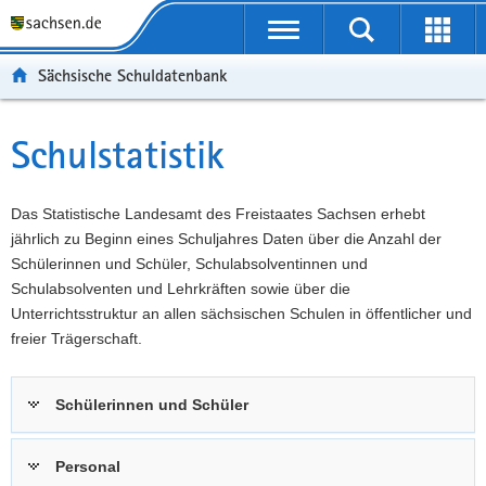
P
Portalübergreifende
o
P
Navigation
Suche
Erweit
r
o
H
starten
öffnen
Sächsische Schuldatenbank
t
r
a
W
a
t
u
e
S
l
a
p
i
e
Schulstatistik
Hauptinhalt
ü
l
t
t
r
b
n
i
e
v
e
a
n
r
i
Das Statistische Landesamt des Freistaates Sachsen erhebt
r
v
h
e
c
jährlich zu Beginn eines Schuljahres Daten über die Anzahl der
g
i
a
I
e
Schülerinnen und Schüler, Schulabsolventinnen und
r
g
l
n
Schulabsolventen und Lehrkräften sowie über die
e
a
t
f
Unterrichtsstruktur an allen sächsischen Schulen in öffentlicher und
i
t
o
freier Trägerschaft.
f
i
r
e
o
m
Schülerinnen und Schüler
n
n
a
d
t
e
i
Personal
N
o