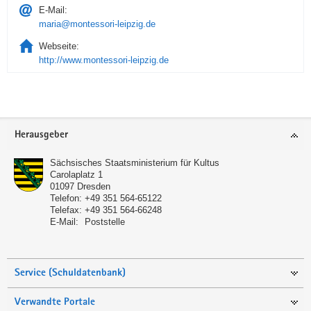
E-Mail:
maria@montessori-leipzig.de
Webseite:
http://www.montessori-leipzig.de
Service
Herausgeber
Sächsisches Staatsministerium für Kultus
Carolaplatz 1
01097
Dresden
Telefon:
+49 351 564-65122
Telefax:
+49 351 564-66248
E-Mail:
Poststelle
Service (Schuldatenbank)
Verwandte Portale