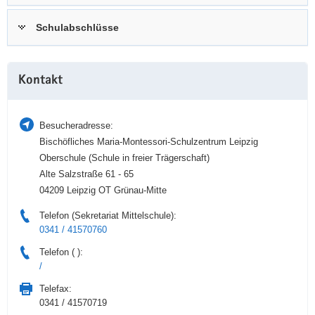
a
n
Schulabschlüsse
v
i
g
Weitere
a
Kontakt
Information
t
i
Besucheradresse:
o
Bischöfliches Maria-Montessori-Schulzentrum Leipzig
n
Oberschule (Schule in freier Trägerschaft)
Alte Salzstraße 61 - 65
04209 Leipzig OT Grünau-Mitte
Telefon (Sekretariat Mittelschule):
0341 / 41570760
Telefon ( ):
/
Telefax:
0341 / 41570719