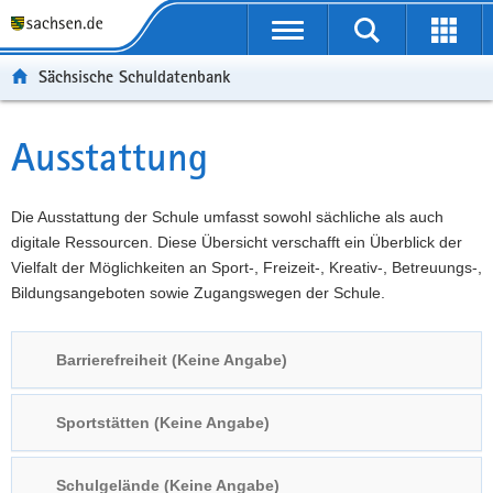
P
Portalübergreifende
o
P
Navigation
Suche
Erweit
r
o
H
starten
öffnen
Sächsische Schuldatenbank
t
r
a
W
a
t
u
e
S
l
a
p
i
e
Ausstattung
Hauptinhalt
ü
l
t
t
r
b
n
i
e
v
e
a
n
r
i
Die Ausstattung der Schule umfasst sowohl sächliche als auch
r
v
h
e
c
digitale Ressourcen. Diese Übersicht verschafft ein Überblick der
g
i
a
I
e
Vielfalt der Möglichkeiten an Sport-, Freizeit-, Kreativ-, Betreuungs-,
r
g
l
n
Bildungsangeboten sowie Zugangswegen der Schule.
e
a
t
f
i
t
o
Barrierefreiheit (Keine Angabe)
f
i
r
e
o
m
n
n
a
Sportstätten (Keine Angabe)
d
t
e
i
Schulgelände (Keine Angabe)
N
o