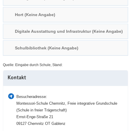
a
n
v
Hort (Keine Angabe)
i
g
Digitale Ausstattung und Infrastruktur (Keine Angabe)
a
t
i
Schulbibliothek (Keine Angabe)
o
n
Quelle: Eingabe durch Schule, Stand:
Weitere
Kontakt
Information
Besucheradresse:
Montessori-Schule Chemnitz, Freie integrative Grundschule
(Schule in freier Trägerschaft)
Ernst-Enge-Straße 21
09127 Chemnitz OT Gablenz