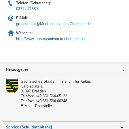
Telefon (Sekretariat):
0371 / 71589
E-Mail:
grundschule@Montessoriverein-Chemnitz.de
Webseite:
http://www.montessoriverein-chemnitz.de
Service
Herausgeber
Sächsisches Staatsministerium für Kultus
Carolaplatz 1
01097
Dresden
Telefon:
+49 351 564-65122
Telefax:
+49 351 564-66248
E-Mail:
Poststelle
Service (Schuldatenbank)