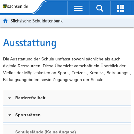
P
Portalübergreifende
o
P
Navigation
Suche
Erweit
r
o
H
starten
öffnen
Sächsische Schuldatenbank
t
r
a
W
a
t
u
e
S
l
a
p
i
e
Ausstattung
Hauptinhalt
ü
l
t
t
r
b
n
i
e
v
e
a
n
r
i
Die Ausstattung der Schule umfasst sowohl sächliche als auch
r
v
h
e
c
digitale Ressourcen. Diese Übersicht verschafft ein Überblick der
g
i
a
I
e
Vielfalt der Möglichkeiten an Sport-, Freizeit-, Kreativ-, Betreuungs-,
r
g
l
n
Bildungsangeboten sowie Zugangswegen der Schule.
e
a
t
f
i
t
o
Barrierefreiheit
f
i
r
e
o
m
n
n
a
Sportstätten
d
t
e
i
Schulgelände (Keine Angabe)
N
o