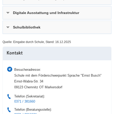
a
n
v
Digitale Ausstattung und Infrastruktur
i
g
Schulbibliothek
a
t
i
Quelle: Eingabe durch Schule, Stand: 16.12.2025
o
Weitere
n
Kontakt
Information
Besucheradresse:
Schule mit dem Förderschwerpunkt Sprache "Ernst Busch"
Ernst-Wabra-Str. 34
09123 Chemnitz OT Markersdorf
Telefon (Sekretariat):
0371 / 381660
Telefon (Beratungsstelle):