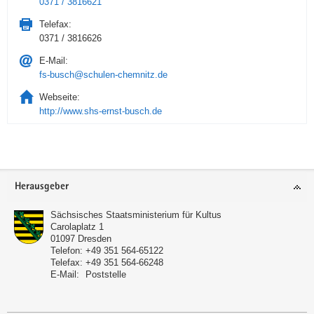
0371 / 3816621
Telefax:
0371 / 3816626
E-Mail:
fs-busch@schulen-chemnitz.de
Webseite:
http://www.shs-ernst-busch.de
Service
Herausgeber
Sächsisches Staatsministerium für Kultus
Carolaplatz 1
01097
Dresden
Telefon:
+49 351 564-65122
Telefax:
+49 351 564-66248
E-Mail:
Poststelle