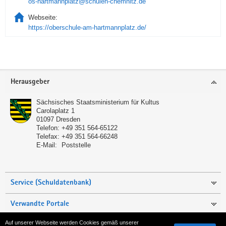
os-hartmannplatz@schulen-chemnitz.de
Webseite:
https://oberschule-am-hartmannplatz.de/
Service
Herausgeber
Sächsisches Staatsministerium für Kultus
Carolaplatz 1
01097
Dresden
Telefon:
+49 351 564-65122
Telefax:
+49 351 564-66248
E-Mail:
Poststelle
Service (Schuldatenbank)
Verwandte Portale
Auf unserer Webseite werden Cookies gemäß unserer
Seite empfehlen