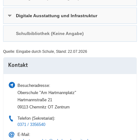
a
n
v
Digitale Ausstattung und Infrastruktur
i
g
Schulbibliothek (Keine Angabe)
a
t
i
Quelle: Eingabe durch Schule, Stand: 22.07.2026
o
Weitere
n
Kontakt
Information
Besucheradresse:
Oberschule "Am Hartmannplatz"
Hartmannstraße 21
09113 Chemnitz OT Zentrum
Telefon (Sekretariat):
0371 / 3356540
E-Mail: