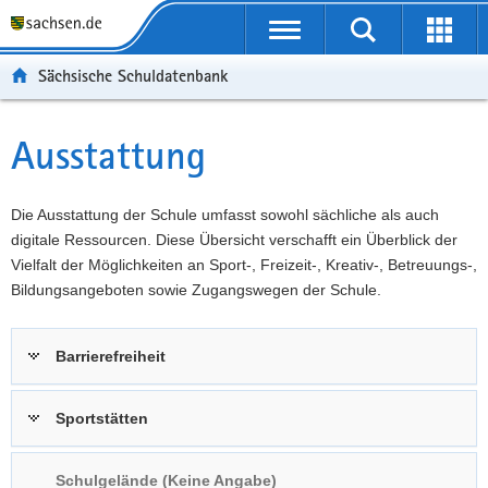
P
Portalübergreifende
o
P
Navigation
Suche
Erweit
r
o
H
starten
öffnen
Sächsische Schuldatenbank
t
r
a
W
a
t
u
e
S
l
a
p
i
e
Ausstattung
Hauptinhalt
ü
l
t
t
r
b
n
i
e
v
e
a
n
r
i
Die Ausstattung der Schule umfasst sowohl sächliche als auch
r
v
h
e
c
digitale Ressourcen. Diese Übersicht verschafft ein Überblick der
g
i
a
I
e
Vielfalt der Möglichkeiten an Sport-, Freizeit-, Kreativ-, Betreuungs-,
r
g
l
n
Bildungsangeboten sowie Zugangswegen der Schule.
e
a
t
f
i
t
o
Barrierefreiheit
f
i
r
e
o
m
n
n
a
Sportstätten
d
t
e
i
Schulgelände (Keine Angabe)
N
o