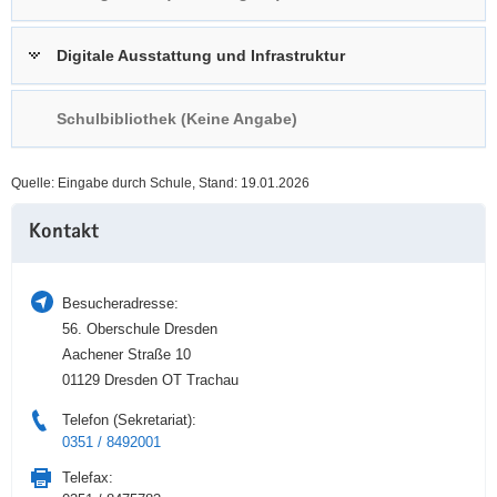
a
n
v
Digitale Ausstattung und Infrastruktur
i
g
Schulbibliothek (Keine Angabe)
a
t
i
Quelle: Eingabe durch Schule, Stand: 19.01.2026
o
Weitere
n
Kontakt
Information
Besucheradresse:
56. Oberschule Dresden
Aachener Straße 10
01129 Dresden OT Trachau
Telefon (Sekretariat):
0351 / 8492001
Telefax: