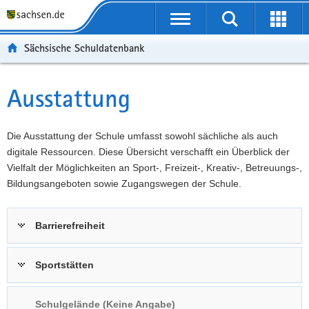
P
Portalübergreifende
o
P
Navigation
Suche
Erweit
r
o
H
starten
öffnen
Sächsische Schuldatenbank
t
r
a
W
a
t
u
e
S
l
a
p
i
e
Ausstattung
Hauptinhalt
ü
l
t
t
r
b
n
i
e
v
e
a
n
r
i
Die Ausstattung der Schule umfasst sowohl sächliche als auch
r
v
h
e
c
digitale Ressourcen. Diese Übersicht verschafft ein Überblick der
g
i
a
I
e
Vielfalt der Möglichkeiten an Sport-, Freizeit-, Kreativ-, Betreuungs-,
r
g
l
n
Bildungsangeboten sowie Zugangswegen der Schule.
e
a
t
f
i
t
o
Barrierefreiheit
f
i
r
e
o
m
n
n
a
Sportstätten
d
t
e
i
Schulgelände (Keine Angabe)
N
o