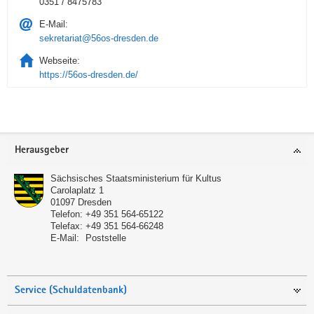
0351 / 8475783
E-Mail:
sekretariat@56os-dresden.de
Webseite:
https://56os-dresden.de/
Service
Herausgeber
Sächsisches Staatsministerium für Kultus
Carolaplatz 1
01097
Dresden
Telefon:
+49 351 564-65122
Telefax:
+49 351 564-66248
E-Mail:
Poststelle
Service (Schuldatenbank)