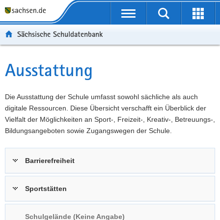
P
Portalübergreifende
o
P
Navigation
Suche
Erweit
r
o
H
starten
öffnen
Sächsische Schuldatenbank
t
r
a
W
a
t
u
e
S
l
a
p
i
e
Ausstattung
Hauptinhalt
ü
l
t
t
r
b
n
i
e
v
e
a
n
r
i
Die Ausstattung der Schule umfasst sowohl sächliche als auch
r
v
h
e
c
digitale Ressourcen. Diese Übersicht verschafft ein Überblick der
g
i
a
I
e
Vielfalt der Möglichkeiten an Sport-, Freizeit-, Kreativ-, Betreuungs-,
r
g
l
n
Bildungsangeboten sowie Zugangswegen der Schule.
e
a
t
f
i
t
o
Barrierefreiheit
f
i
r
e
o
m
n
n
a
Sportstätten
d
t
e
i
Schulgelände (Keine Angabe)
N
o