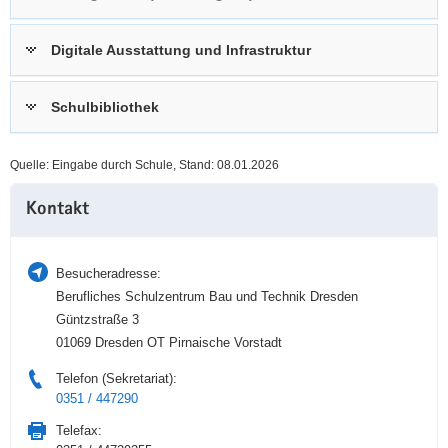
a
n
v
Digitale Ausstattung und Infrastruktur
i
g
Schulbibliothek
a
t
i
Quelle: Eingabe durch Schule, Stand: 08.01.2026
o
Weitere
n
Kontakt
Information
Besucheradresse:
Berufliches Schulzentrum Bau und Technik Dresden
Güntzstraße 3
01069 Dresden OT Pirnaische Vorstadt
Telefon (Sekretariat):
0351 / 447290
Telefax: