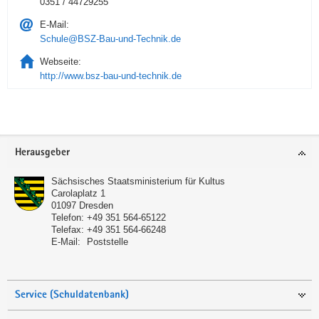
0351 / 44729255
E-Mail:
Schule@BSZ-Bau-und-Technik.de
Webseite:
http://www.bsz-bau-und-technik.de
Service
Herausgeber
Sächsisches Staatsministerium für Kultus
Carolaplatz 1
01097
Dresden
Telefon:
+49 351 564-65122
Telefax:
+49 351 564-66248
E-Mail:
Poststelle
Service (Schuldatenbank)