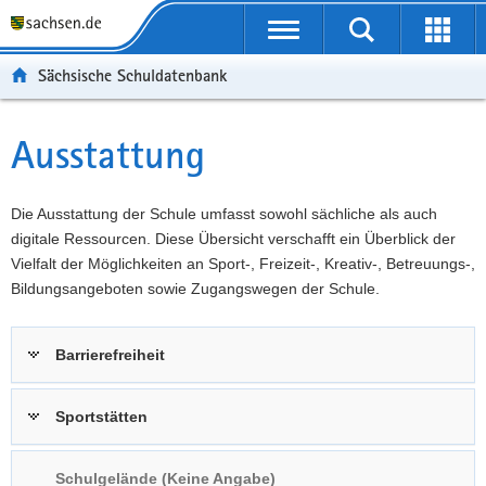
P
Portalübergreifende
o
P
Navigation
Suche
Erweit
r
o
H
starten
öffnen
Sächsische Schuldatenbank
t
r
a
W
a
t
u
e
S
l
a
p
i
e
Ausstattung
Hauptinhalt
ü
l
t
t
r
b
n
i
e
v
e
a
n
r
i
Die Ausstattung der Schule umfasst sowohl sächliche als auch
r
v
h
e
c
digitale Ressourcen. Diese Übersicht verschafft ein Überblick der
g
i
a
I
e
Vielfalt der Möglichkeiten an Sport-, Freizeit-, Kreativ-, Betreuungs-,
r
g
l
n
Bildungsangeboten sowie Zugangswegen der Schule.
e
a
t
f
i
t
o
Barrierefreiheit
f
i
r
e
o
m
n
n
a
Sportstätten
d
t
e
i
Schulgelände (Keine Angabe)
N
o