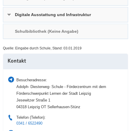
a
n
v
Digitale Ausstattung und Infrastruktur
i
g
Schulbibliothek (Keine Angabe)
a
t
i
Quelle: Eingabe durch Schule, Stand: 03.01.2019
o
Weitere
n
Kontakt
Information
Besucheradresse:
Adolph- Diesterweg- Schule - Förderzentrum mit dem
Förderschwerpunkt Lernen der Stadt Leipzig
Jesewitzer Straße 1
04318 Leipzig OT Sellerhausen-Stünz
Telefon (Telefon):
0341 / 6522490