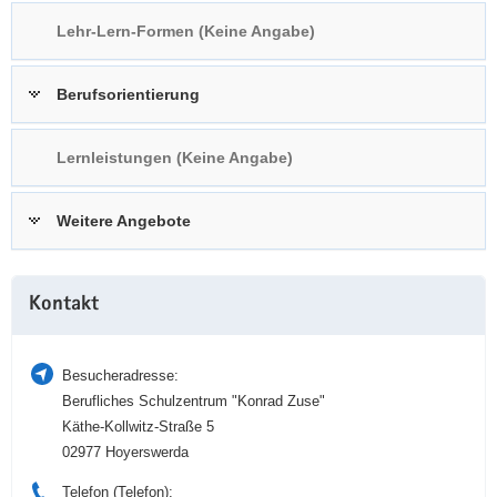
a
n
Lehr-Lern-Formen (Keine Angabe)
v
i
Berufsorientierung
g
a
t
Lernleistungen (Keine Angabe)
i
o
Weitere Angebote
n
Weitere
Kontakt
Information
Besucheradresse:
Berufliches Schulzentrum "Konrad Zuse"
Käthe-Kollwitz-Straße 5
02977 Hoyerswerda
Telefon (Telefon):