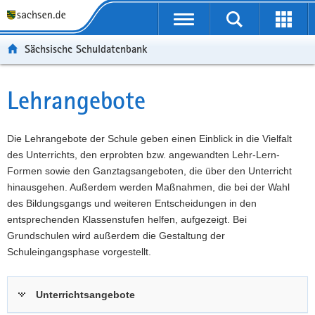
P
Portalübergreifende
o
P
Navigation
Suche
Erweit
r
o
H
starten
öffnen
Sächsische Schuldatenbank
t
r
a
W
a
t
u
e
S
l
a
p
i
e
Lehrangebote
Hauptinhalt
ü
l
t
t
r
b
n
i
e
v
e
a
n
r
i
Die Lehrangebote der Schule geben einen Einblick in die Vielfalt
r
v
h
e
c
des Unterrichts, den erprobten bzw. angewandten Lehr-Lern-
g
i
a
I
e
Formen sowie den Ganztagsangeboten, die über den Unterricht
r
g
l
n
hinausgehen. Außerdem werden Maßnahmen, die bei der Wahl
e
a
t
f
des Bildungsgangs und weiteren Entscheidungen in den
i
t
o
entsprechenden Klassenstufen helfen, aufgezeigt. Bei
f
i
r
Grundschulen wird außerdem die Gestaltung der
e
o
m
Schuleingangsphase vorgestellt.
n
n
a
d
t
Unterrichtsangebote
e
i
N
o