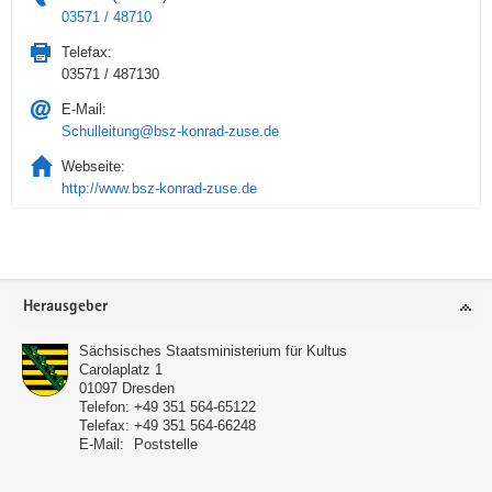
03571 / 48710
Telefax:
03571 / 487130
E-Mail:
Schulleitung@bsz-konrad-zuse.de
Webseite:
http://www.bsz-konrad-zuse.de
Service
Herausgeber
Sächsisches Staatsministerium für Kultus
Carolaplatz 1
01097
Dresden
Telefon:
+49 351 564-65122
Telefax:
+49 351 564-66248
E-Mail:
Poststelle