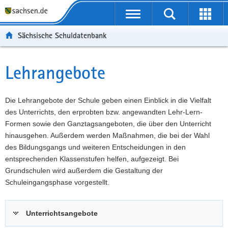
P
Portalübergreifende
o
P
Navigation
Suche
Erweit
r
o
H
starten
öffnen
Sächsische Schuldatenbank
t
r
a
W
a
t
u
e
S
l
a
p
i
e
Lehrangebote
Hauptinhalt
ü
l
t
t
r
b
n
i
e
v
e
a
n
r
i
Die Lehrangebote der Schule geben einen Einblick in die Vielfalt
r
v
h
e
c
des Unterrichts, den erprobten bzw. angewandten Lehr-Lern-
g
i
a
I
e
Formen sowie den Ganztagsangeboten, die über den Unterricht
r
g
l
n
hinausgehen. Außerdem werden Maßnahmen, die bei der Wahl
e
a
t
f
des Bildungsgangs und weiteren Entscheidungen in den
i
t
o
entsprechenden Klassenstufen helfen, aufgezeigt. Bei
f
i
r
Grundschulen wird außerdem die Gestaltung der
e
o
m
Schuleingangsphase vorgestellt.
n
n
a
d
t
Unterrichtsangebote
e
i
N
o