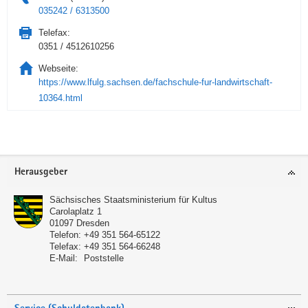
035242 / 6313500
Telefax:
0351 / 4512610256
Webseite:
https://www.lfulg.sachsen.de/fachschule-fur-landwirtschaft-
10364.html
Service
Herausgeber
Sächsisches Staatsministerium für Kultus
Carolaplatz 1
01097
Dresden
Telefon:
+49 351 564-65122
Telefax:
+49 351 564-66248
E-Mail:
Poststelle