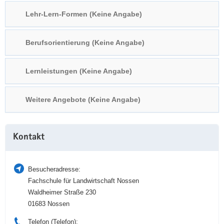
a
n
Lehr-Lern-Formen (Keine Angabe)
v
i
Berufsorientierung (Keine Angabe)
g
a
t
Lernleistungen (Keine Angabe)
i
o
Weitere Angebote (Keine Angabe)
n
Weitere
Kontakt
Information
Besucheradresse:
Fachschule für Landwirtschaft Nossen
Waldheimer Straße 230
01683 Nossen
Telefon (Telefon):