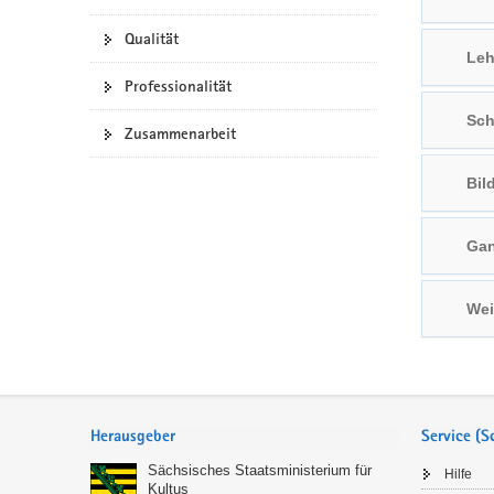
a
n
Qualität
v
Leh
i
Professionalität
g
Sch
a
Zusammenarbeit
t
i
Bil
o
n
Gan
Wei
Service
Herausgeber
Service (
Sächsisches Staatsministerium für
Hilfe
Kultus