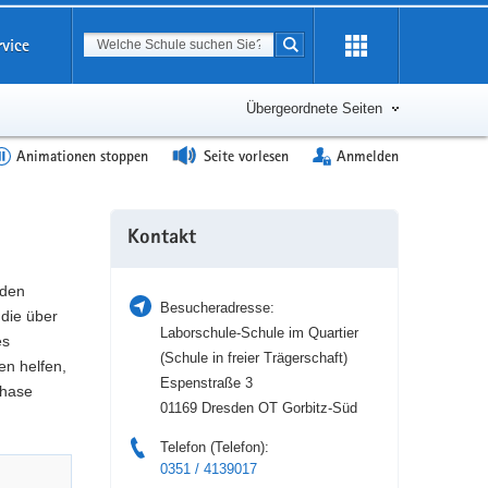
Suchbegriff
rvice
Suche starten
Erweiterung
öffnen
Übergeordnete Seiten
Animationen stoppen
Seite vorlesen
Anmelden
Weitere
Kontakt
Information
 den
Besucheradresse:
die über
Laborschule-Schule im Quartier
es
(Schule in freier Trägerschaft)
en helfen,
Espenstraße 3
phase
01169 Dresden OT Gorbitz-Süd
Telefon (Telefon):
0351 / 4139017