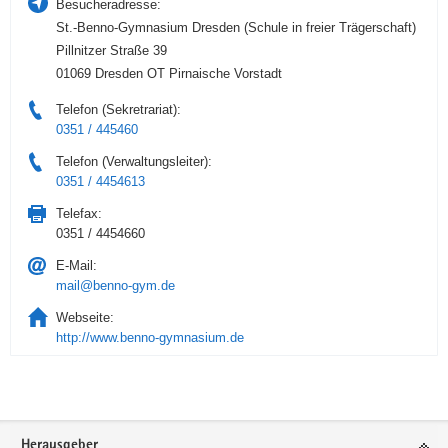
Besucheradresse:
St.-Benno-Gymnasium Dresden (Schule in freier Trägerschaft)
Pillnitzer Straße 39
01069 Dresden OT Pirnaische Vorstadt
Telefon (Sekretrariat):
0351 / 445460
Telefon (Verwaltungsleiter):
0351 / 4454613
Telefax:
0351 / 4454660
E-Mail:
mail@benno-gym.de
Webseite:
http://www.benno-gymnasium.de
Service
Herausgeber