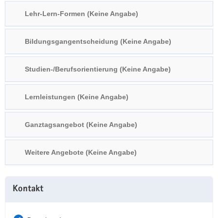
a
n
Lehr-Lern-Formen (Keine Angabe)
v
i
Bildungsgangentscheidung (Keine Angabe)
g
a
t
Studien-/Berufsorientierung (Keine Angabe)
i
o
Lernleistungen (Keine Angabe)
n
Ganztagsangebot (Keine Angabe)
Weitere Angebote (Keine Angabe)
Weitere
Kontakt
Information