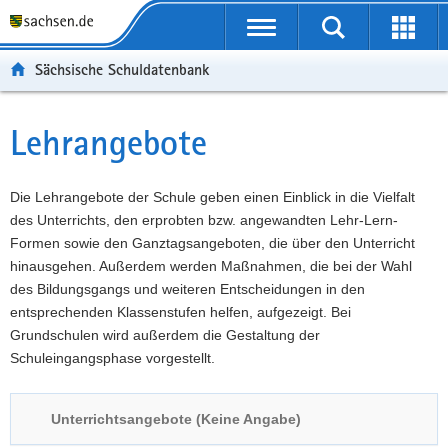
P
Portalübergreifende
o
P
Navigation
Suche
Erweit
r
o
H
starten
öffnen
Sächsische Schuldatenbank
t
r
a
W
a
t
u
e
S
l
a
p
i
e
Lehrangebote
Hauptinhalt
ü
l
t
t
r
b
n
i
e
v
e
a
n
r
i
Die Lehrangebote der Schule geben einen Einblick in die Vielfalt
r
v
h
e
c
des Unterrichts, den erprobten bzw. angewandten Lehr-Lern-
g
i
a
I
e
Formen sowie den Ganztagsangeboten, die über den Unterricht
r
g
l
n
hinausgehen. Außerdem werden Maßnahmen, die bei der Wahl
e
a
t
f
des Bildungsgangs und weiteren Entscheidungen in den
i
t
o
entsprechenden Klassenstufen helfen, aufgezeigt. Bei
f
i
r
Grundschulen wird außerdem die Gestaltung der
e
o
m
Schuleingangsphase vorgestellt.
n
n
a
d
t
Unterrichtsangebote (Keine Angabe)
e
i
N
o