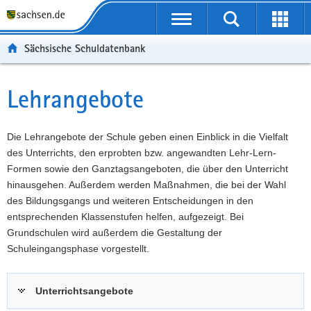
P
Portalübergreifende
o
P
Navigation
Suche
Erweit
r
o
H
starten
öffnen
Sächsische Schuldatenbank
t
r
a
W
a
t
u
e
S
l
a
p
i
e
Lehrangebote
Hauptinhalt
ü
l
t
t
r
b
n
i
e
v
e
a
n
r
i
Die Lehrangebote der Schule geben einen Einblick in die Vielfalt
r
v
h
e
c
des Unterrichts, den erprobten bzw. angewandten Lehr-Lern-
g
i
a
I
e
Formen sowie den Ganztagsangeboten, die über den Unterricht
r
g
l
n
hinausgehen. Außerdem werden Maßnahmen, die bei der Wahl
e
a
t
f
des Bildungsgangs und weiteren Entscheidungen in den
i
t
o
entsprechenden Klassenstufen helfen, aufgezeigt. Bei
f
i
r
Grundschulen wird außerdem die Gestaltung der
e
o
m
Schuleingangsphase vorgestellt.
n
n
a
d
t
Unterrichtsangebote
e
i
N
o