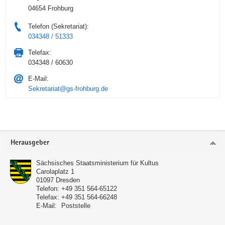
04654 Frohburg
Telefon (Sekretariat):
034348 / 51333
Telefax:
034348 / 60630
E-Mail:
Sekretariat@gs-frohburg.de
Service
Herausgeber
Sächsisches Staatsministerium für Kultus
Carolaplatz 1
01097
Dresden
Telefon:
+49 351 564-65122
Telefax:
+49 351 564-66248
E-Mail:
Poststelle