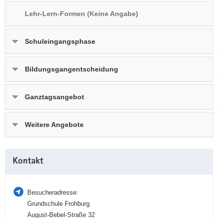
a
n
Lehr-Lern-Formen (Keine Angabe)
v
i
Schuleingangsphase
g
a
t
Bildungsgangentscheidung
i
o
Ganztagsangebot
n
Weitere Angebote
Weitere
Kontakt
Information
Besucheradresse:
Grundschule Frohburg
August-Bebel-Straße 32