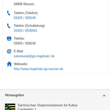
04808 Wurzen
Telefon (Telefon):
03425 / 928140
Telefon (Schulleitung):
03425 / 8536941
Telefax:
03425 / 928140
E-Mail:
sekretariat@gs-ringelnatz.de
Webseite:
http://www.ringelnatz-gs-wurzen.de
Service
Herausgeber
Sächsisches Staatsministerium für Kultus
Carolaplatz 1