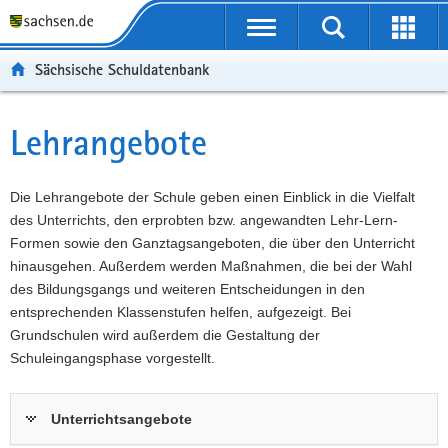
P
Portalübergreifende
o
P
Navigation
Suche
Erweit
r
o
H
starten
öffnen
Sächsische Schuldatenbank
t
r
a
W
a
t
u
e
S
l
a
p
i
e
Lehrangebote
Hauptinhalt
ü
l
t
t
r
b
n
i
e
v
e
a
n
r
i
Die Lehrangebote der Schule geben einen Einblick in die Vielfalt
r
v
h
e
c
des Unterrichts, den erprobten bzw. angewandten Lehr-Lern-
g
i
a
I
e
Formen sowie den Ganztagsangeboten, die über den Unterricht
r
g
l
n
hinausgehen. Außerdem werden Maßnahmen, die bei der Wahl
e
a
t
f
des Bildungsgangs und weiteren Entscheidungen in den
i
t
o
entsprechenden Klassenstufen helfen, aufgezeigt. Bei
f
i
r
Grundschulen wird außerdem die Gestaltung der
e
o
m
Schuleingangsphase vorgestellt.
n
n
a
d
t
Unterrichtsangebote
e
i
N
o