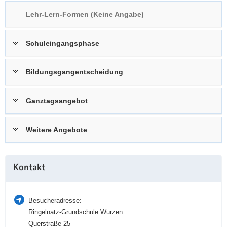
a
n
Lehr-Lern-Formen (Keine Angabe)
v
i
Schuleingangsphase
g
a
t
Bildungsgangentscheidung
i
o
Ganztagsangebot
n
Weitere Angebote
Weitere
Kontakt
Information
Besucheradresse:
Ringelnatz-Grundschule Wurzen
Querstraße 25