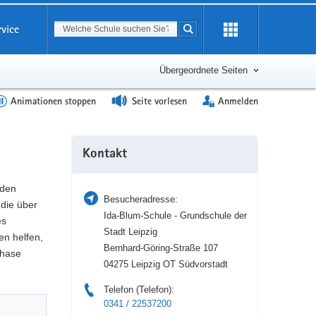
Suchbegriff
rvice
Suche starten
Erweiterung
öffnen
Übergeordnete Seiten
Animationen stoppen
Seite vorlesen
Anmelden
Weitere
Kontakt
Information
 den
Besucheradresse:
die über
Ida-Blum-Schule - Grundschule der
es
Stadt Leipzig
en helfen,
Bernhard-Göring-Straße 107
phase
04275 Leipzig OT Südvorstadt
Telefon (Telefon):
0341 / 22537200