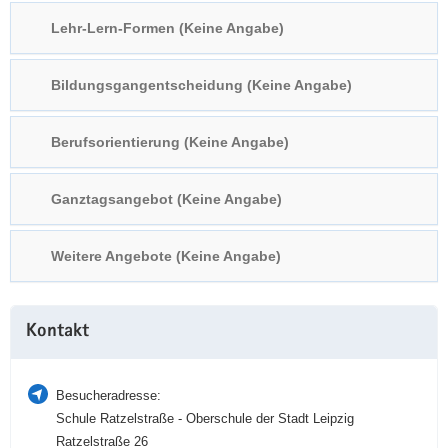
a
n
Lehr-Lern-Formen (Keine Angabe)
v
i
Bildungsgangentscheidung (Keine Angabe)
g
a
t
Berufsorientierung (Keine Angabe)
i
o
Ganztagsangebot (Keine Angabe)
n
Weitere Angebote (Keine Angabe)
Weitere
Kontakt
Information
Besucheradresse:
Schule Ratzelstraße - Oberschule der Stadt Leipzig
Ratzelstraße 26