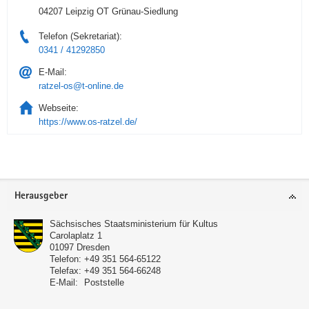
04207 Leipzig OT Grünau-Siedlung
Telefon (Sekretariat):
0341 / 41292850
E-Mail:
ratzel-os@t-online.de
Webseite:
https://www.os-ratzel.de/
Service
Herausgeber
Sächsisches Staatsministerium für Kultus
Carolaplatz 1
01097
Dresden
Telefon:
+49 351 564-65122
Telefax:
+49 351 564-66248
E-Mail:
Poststelle