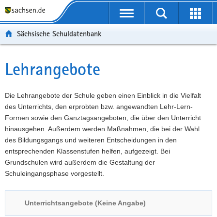
P
Portalübergreifende
o
P
Navigation
Suche
Erweit
r
o
H
starten
öffnen
Sächsische Schuldatenbank
t
r
a
W
a
t
u
e
S
l
a
p
i
e
Lehrangebote
Hauptinhalt
ü
l
t
t
r
b
n
i
e
v
e
a
n
r
i
Die Lehrangebote der Schule geben einen Einblick in die Vielfalt
r
v
h
e
c
des Unterrichts, den erprobten bzw. angewandten Lehr-Lern-
g
i
a
I
e
Formen sowie den Ganztagsangeboten, die über den Unterricht
r
g
l
n
hinausgehen. Außerdem werden Maßnahmen, die bei der Wahl
e
a
t
f
des Bildungsgangs und weiteren Entscheidungen in den
i
t
o
entsprechenden Klassenstufen helfen, aufgezeigt. Bei
f
i
r
Grundschulen wird außerdem die Gestaltung der
e
o
m
Schuleingangsphase vorgestellt.
n
n
a
d
t
Unterrichtsangebote (Keine Angabe)
e
i
N
o