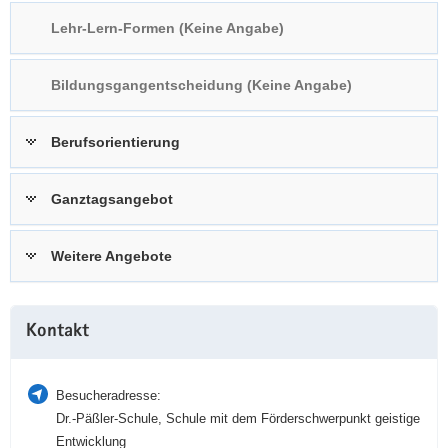
a
n
Lehr-Lern-Formen (Keine Angabe)
v
i
Bildungsgangentscheidung (Keine Angabe)
g
a
t
Berufsorientierung
i
o
Ganztagsangebot
n
Weitere Angebote
Weitere
Kontakt
Information
Besucheradresse:
Dr.-Päßler-Schule, Schule mit dem Förderschwerpunkt geistige
Entwicklung