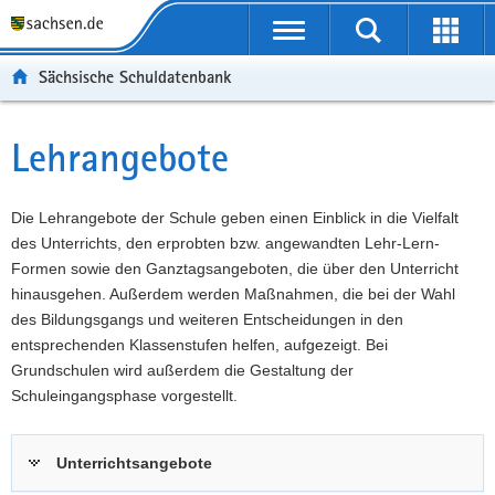
P
Portalübergreifende
o
P
Navigation
Suche
Erweit
r
o
H
starten
öffnen
Sächsische Schuldatenbank
t
r
a
W
a
t
u
e
S
l
a
p
i
e
Lehrangebote
Hauptinhalt
ü
l
t
t
r
b
n
i
e
v
e
a
n
r
i
Die Lehrangebote der Schule geben einen Einblick in die Vielfalt
r
v
h
e
c
des Unterrichts, den erprobten bzw. angewandten Lehr-Lern-
g
i
a
I
e
Formen sowie den Ganztagsangeboten, die über den Unterricht
r
g
l
n
hinausgehen. Außerdem werden Maßnahmen, die bei der Wahl
e
a
t
f
des Bildungsgangs und weiteren Entscheidungen in den
i
t
o
entsprechenden Klassenstufen helfen, aufgezeigt. Bei
f
i
r
Grundschulen wird außerdem die Gestaltung der
e
o
m
Schuleingangsphase vorgestellt.
n
n
a
d
t
Unterrichtsangebote
e
i
N
o