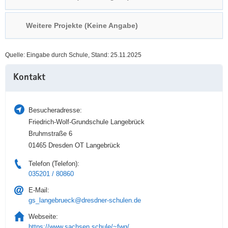
a
n
v
Weitere Projekte (Keine Angabe)
i
g
Quelle: Eingabe durch Schule, Stand: 25.11.2025
a
Weitere
t
Kontakt
Information
i
o
n
Besucheradresse:
Friedrich-Wolf-Grundschule Langebrück
Bruhmstraße 6
01465 Dresden OT Langebrück
Telefon (Telefon):
035201 / 80860
E-Mail:
gs_langebrueck@dresdner-schulen.de
Webseite:
https://www.sachsen.schule/~fwg/