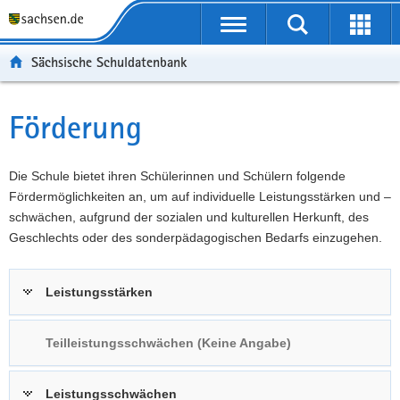
P
Portalübergreifende
o
P
Navigation
Suche
Erweit
r
o
H
starten
öffnen
Sächsische Schuldatenbank
t
r
a
W
a
t
u
e
S
l
a
p
i
e
Förderung
Hauptinhalt
ü
l
t
t
r
b
n
i
e
v
e
a
n
r
i
Die Schule bietet ihren Schülerinnen und Schülern folgende
r
v
h
e
c
Fördermöglichkeiten an, um auf individuelle Leistungsstärken und –
g
i
a
I
e
schwächen, aufgrund der sozialen und kulturellen Herkunft, des
r
g
l
n
Geschlechts oder des sonderpädagogischen Bedarfs einzugehen.
e
a
t
f
i
t
o
Leistungsstärken
f
i
r
e
o
m
n
n
a
Teilleistungsschwächen (Keine Angabe)
d
t
e
i
Leistungsschwächen
N
o