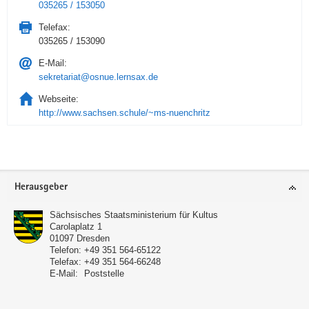
035265 / 153050
Telefax:
035265 / 153090
E-Mail:
sekretariat@osnue.lernsax.de
Webseite:
http://www.sachsen.schule/~ms-nuenchritz
Service
Herausgeber
Sächsisches Staatsministerium für Kultus
Carolaplatz 1
01097
Dresden
Telefon:
+49 351 564-65122
Telefax:
+49 351 564-66248
E-Mail:
Poststelle