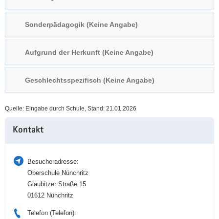
a
n
v
Sonderpädagogik (Keine Angabe)
i
g
Aufgrund der Herkunft (Keine Angabe)
a
t
i
Geschlechtsspezifisch (Keine Angabe)
o
n
Quelle: Eingabe durch Schule, Stand: 21.01.2026
Weitere
Kontakt
Information
Besucheradresse:
Oberschule Nünchritz
Glaubitzer Straße 15
01612 Nünchritz
Telefon (Telefon):