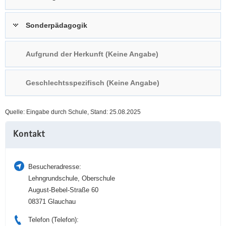
a
n
v
Sonderpädagogik
i
g
Aufgrund der Herkunft (Keine Angabe)
a
t
i
Geschlechtsspezifisch (Keine Angabe)
o
n
Quelle: Eingabe durch Schule, Stand: 25.08.2025
Weitere
Kontakt
Information
Besucheradresse:
Lehngrundschule, Oberschule
August-Bebel-Straße 60
08371 Glauchau
Telefon (Telefon):