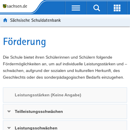
P
Portalübergreifende
o
P
Navigation
Suche
Erweit
r
o
H
starten
öffnen
Sächsische Schuldatenbank
t
r
a
W
a
t
u
e
S
l
a
p
i
e
Förderung
Hauptinhalt
ü
l
t
t
r
b
n
i
e
v
e
a
n
r
i
Die Schule bietet ihren Schülerinnen und Schülern folgende
r
v
h
e
c
Fördermöglichkeiten an, um auf individuelle Leistungsstärken und –
g
i
a
I
e
schwächen, aufgrund der sozialen und kulturellen Herkunft, des
r
g
l
n
Geschlechts oder des sonderpädagogischen Bedarfs einzugehen.
e
a
t
f
i
t
o
Leistungsstärken (Keine Angabe)
f
i
r
e
o
m
n
n
a
Teilleistungsschwächen
d
t
e
i
Leistungsschwächen
N
o