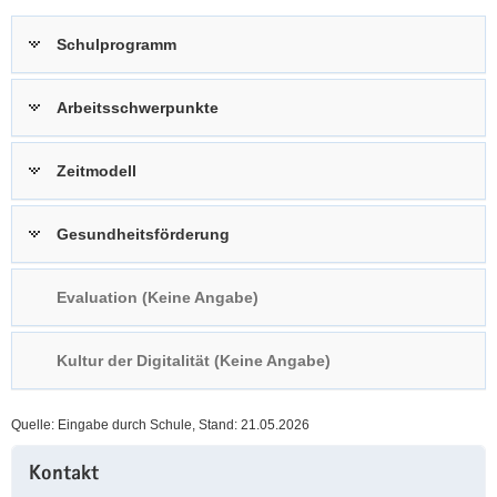
a
n
Schulprogramm
v
i
g
Arbeitsschwerpunkte
a
t
Zeitmodell
i
o
n
Gesundheitsförderung
Evaluation (Keine Angabe)
Kultur der Digitalität (Keine Angabe)
Quelle: Eingabe durch Schule, Stand: 21.05.2026
Weitere
Kontakt
Information