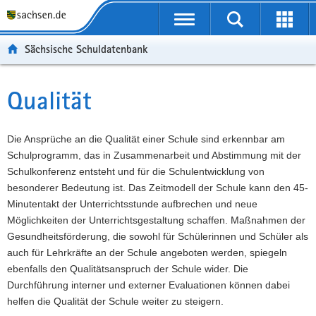
P
Portalübergreifende
o
P
Navigation
Suche
Erweit
r
o
H
starten
öffnen
Sächsische Schuldatenbank
t
r
a
W
a
t
u
e
S
l
a
p
i
e
Qualität
Hauptinhalt
ü
l
t
t
r
b
n
i
e
v
e
a
n
r
i
Die Ansprüche an die Qualität einer Schule sind erkennbar am
r
v
h
e
c
Schulprogramm, das in Zusammenarbeit und Abstimmung mit der
g
i
a
I
e
Schulkonferenz entsteht und für die Schulentwicklung von
r
g
l
n
besonderer Bedeutung ist. Das Zeitmodell der Schule kann den 45-
e
a
t
f
Minutentakt der Unterrichtsstunde aufbrechen und neue
i
t
o
Möglichkeiten der Unterrichtsgestaltung schaffen. Maßnahmen der
f
i
r
Gesundheitsförderung, die sowohl für Schülerinnen und Schüler als
e
o
m
auch für Lehrkräfte an der Schule angeboten werden, spiegeln
n
n
a
ebenfalls den Qualitätsanspruch der Schule wider. Die
d
t
Durchführung interner und externer Evaluationen können dabei
e
i
helfen die Qualität der Schule weiter zu steigern.
N
o