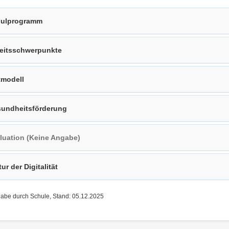
ulprogramm
eitsschwerpunkte
tmodell
undheitsförderung
luation (Keine Angabe)
tur der Digitalität
gabe durch Schule, Stand: 05.12.2025