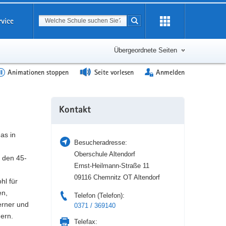
Suchbegriff
rvice
Suche starten
Erweiterung
öffnen
Übergeordnete Seiten
Animationen stoppen
Seite vorlesen
Anmelden
Weitere
Kontakt
Information
as in
Besucheradresse:
Oberschule Altendorf
 den 45-
Ernst-Heilmann-Straße 11
09116 Chemnitz OT Altendorf
hl für
en,
Telefon (Telefon):
erner und
0371 / 369140
gern.
Telefax: