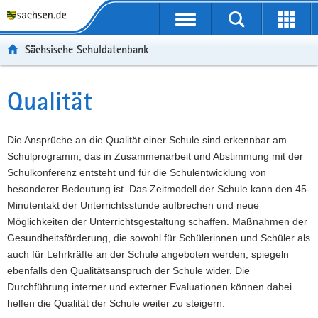
P
Portalübergreifende
o
P
Navigation
Suche
Erweit
r
o
H
starten
öffnen
Sächsische Schuldatenbank
t
r
a
W
a
t
u
e
S
l
a
p
i
e
Qualität
Hauptinhalt
ü
l
t
t
r
b
n
i
e
v
e
a
n
r
i
Die Ansprüche an die Qualität einer Schule sind erkennbar am
r
v
h
e
c
Schulprogramm, das in Zusammenarbeit und Abstimmung mit der
g
i
a
I
e
Schulkonferenz entsteht und für die Schulentwicklung von
r
g
l
n
besonderer Bedeutung ist. Das Zeitmodell der Schule kann den 45-
e
a
t
f
Minutentakt der Unterrichtsstunde aufbrechen und neue
i
t
o
Möglichkeiten der Unterrichtsgestaltung schaffen. Maßnahmen der
f
i
r
Gesundheitsförderung, die sowohl für Schülerinnen und Schüler als
e
o
m
auch für Lehrkräfte an der Schule angeboten werden, spiegeln
n
n
a
ebenfalls den Qualitätsanspruch der Schule wider. Die
d
t
Durchführung interner und externer Evaluationen können dabei
e
i
helfen die Qualität der Schule weiter zu steigern.
N
o