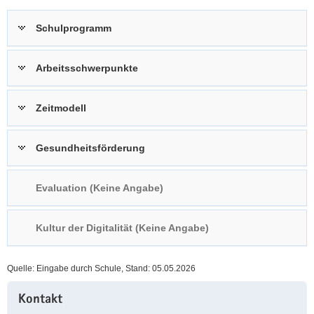
a
n
Schulprogramm
v
i
g
Arbeitsschwerpunkte
a
t
Zeitmodell
i
o
n
Gesundheitsförderung
Evaluation (Keine Angabe)
Kultur der Digitalität (Keine Angabe)
Quelle: Eingabe durch Schule, Stand: 05.05.2026
Weitere
Kontakt
Information