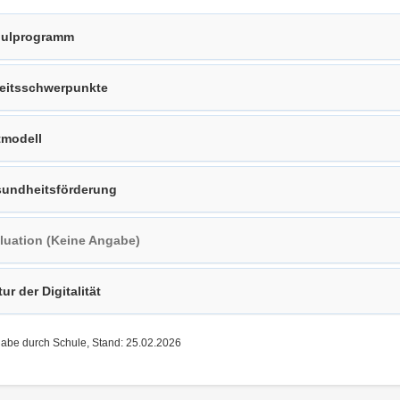
ulprogramm
eitsschwerpunkte
tmodell
undheitsförderung
luation (Keine Angabe)
tur der Digitalität
gabe durch Schule, Stand: 25.02.2026