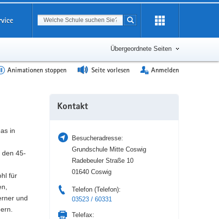
Suchbegriff
rvice
Suche starten
Erweiterung
öffnen
Übergeordnete Seiten
Animationen stoppen
Seite vorlesen
Anmelden
Weitere
Kontakt
Information
as in
Besucheradresse:
Grundschule Mitte Coswig
 den 45-
Radebeuler Straße 10
01640 Coswig
hl für
en,
Telefon (Telefon):
erner und
03523 / 60331
gern.
Telefax: