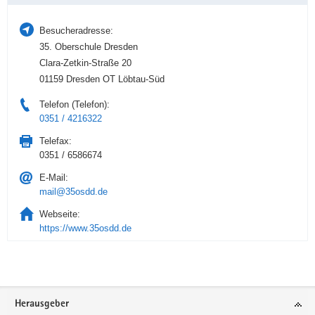
Besucheradresse:
35. Oberschule Dresden
Clara-Zetkin-Straße 20
01159 Dresden OT Löbtau-Süd
Telefon (Telefon):
0351 / 4216322
Telefax:
0351 / 6586674
E-Mail:
mail@35osdd.de
Webseite:
https://www.35osdd.de
Service
Herausgeber