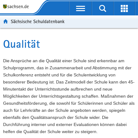
P
Portalübergreifende
o
P
Navigation
Suche
Erweit
r
o
H
starten
öffnen
Sächsische Schuldatenbank
t
r
a
W
a
t
u
e
S
l
a
p
i
e
Qualität
Hauptinhalt
ü
l
t
t
r
b
n
i
e
v
e
a
n
r
i
Die Ansprüche an die Qualität einer Schule sind erkennbar am
r
v
h
e
c
Schulprogramm, das in Zusammenarbeit und Abstimmung mit der
g
i
a
I
e
Schulkonferenz entsteht und für die Schulentwicklung von
r
g
l
n
besonderer Bedeutung ist. Das Zeitmodell der Schule kann den 45-
e
a
t
f
Minutentakt der Unterrichtsstunde aufbrechen und neue
i
t
o
Möglichkeiten der Unterrichtsgestaltung schaffen. Maßnahmen der
f
i
r
Gesundheitsförderung, die sowohl für Schülerinnen und Schüler als
e
o
m
auch für Lehrkräfte an der Schule angeboten werden, spiegeln
n
n
a
ebenfalls den Qualitätsanspruch der Schule wider. Die
d
t
Durchführung interner und externer Evaluationen können dabei
e
i
helfen die Qualität der Schule weiter zu steigern.
N
o