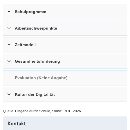
a
n
Schulprogramm
v
i
g
Arbeitsschwerpunkte
a
t
Zeitmodell
i
o
n
Gesundheitsförderung
Evaluation (Keine Angabe)
Kultur der Digitalität
Quelle: Eingabe durch Schule, Stand: 19.01.2026
Weitere
Kontakt
Information