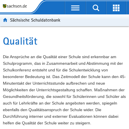
P
Portalübergreifende
o
P
Navigation
Suche
Erweit
r
o
H
starten
öffnen
Sächsische Schuldatenbank
t
r
a
W
a
t
u
e
S
l
a
p
i
e
Qualität
Hauptinhalt
ü
l
t
t
r
b
n
i
e
v
e
a
n
r
i
Die Ansprüche an die Qualität einer Schule sind erkennbar am
r
v
h
e
c
Schulprogramm, das in Zusammenarbeit und Abstimmung mit der
g
i
a
I
e
Schulkonferenz entsteht und für die Schulentwicklung von
r
g
l
n
besonderer Bedeutung ist. Das Zeitmodell der Schule kann den 45-
e
a
t
f
Minutentakt der Unterrichtsstunde aufbrechen und neue
i
t
o
Möglichkeiten der Unterrichtsgestaltung schaffen. Maßnahmen der
f
i
r
Gesundheitsförderung, die sowohl für Schülerinnen und Schüler als
e
o
m
auch für Lehrkräfte an der Schule angeboten werden, spiegeln
n
n
a
ebenfalls den Qualitätsanspruch der Schule wider. Die
d
t
Durchführung interner und externer Evaluationen können dabei
e
i
helfen die Qualität der Schule weiter zu steigern.
N
o