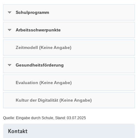
a
n
Schulprogramm
v
i
g
Arbeitsschwerpunkte
a
t
Zeitmodell (Keine Angabe)
i
o
n
Gesundheitsförderung
Evaluation (Keine Angabe)
Kultur der Digitalität (Keine Angabe)
Quelle: Eingabe durch Schule, Stand: 03.07.2025
Weitere
Kontakt
Information