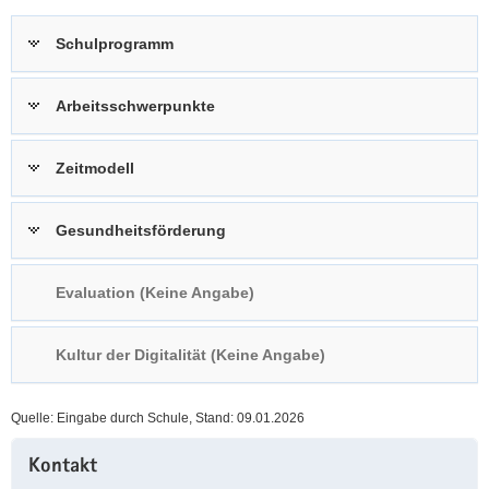
a
n
Schulprogramm
v
i
g
Arbeitsschwerpunkte
a
t
Zeitmodell
i
o
n
Gesundheitsförderung
Evaluation (Keine Angabe)
Kultur der Digitalität (Keine Angabe)
Quelle: Eingabe durch Schule, Stand: 09.01.2026
Weitere
Kontakt
Information