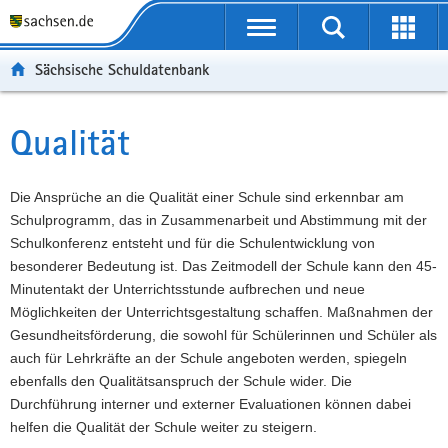
P
Portalübergreifende
o
P
Navigation
Suche
Erweit
r
o
H
starten
öffnen
Sächsische Schuldatenbank
t
r
a
W
a
t
u
e
S
l
a
p
i
e
Qualität
Hauptinhalt
ü
l
t
t
r
b
n
i
e
v
e
a
n
r
i
Die Ansprüche an die Qualität einer Schule sind erkennbar am
r
v
h
e
c
Schulprogramm, das in Zusammenarbeit und Abstimmung mit der
g
i
a
I
e
Schulkonferenz entsteht und für die Schulentwicklung von
r
g
l
n
besonderer Bedeutung ist. Das Zeitmodell der Schule kann den 45-
e
a
t
f
Minutentakt der Unterrichtsstunde aufbrechen und neue
i
t
o
Möglichkeiten der Unterrichtsgestaltung schaffen. Maßnahmen der
f
i
r
Gesundheitsförderung, die sowohl für Schülerinnen und Schüler als
e
o
m
auch für Lehrkräfte an der Schule angeboten werden, spiegeln
n
n
a
ebenfalls den Qualitätsanspruch der Schule wider. Die
d
t
Durchführung interner und externer Evaluationen können dabei
e
i
helfen die Qualität der Schule weiter zu steigern.
N
o