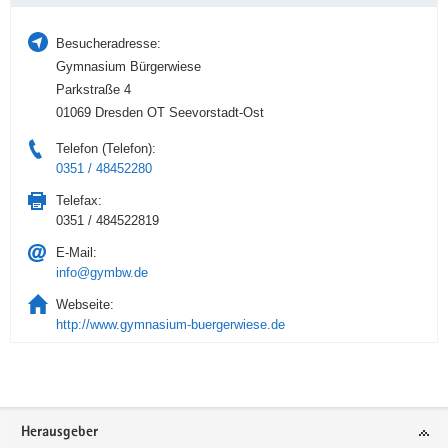
Besucheradresse:
Gymnasium Bürgerwiese
Parkstraße 4
01069 Dresden OT Seevorstadt-Ost
Telefon (Telefon):
0351 / 48452280
Telefax:
0351 / 484522819
E-Mail:
info@gymbw.de
Webseite:
http://www.gymnasium-buergerwiese.de
Service
Herausgeber