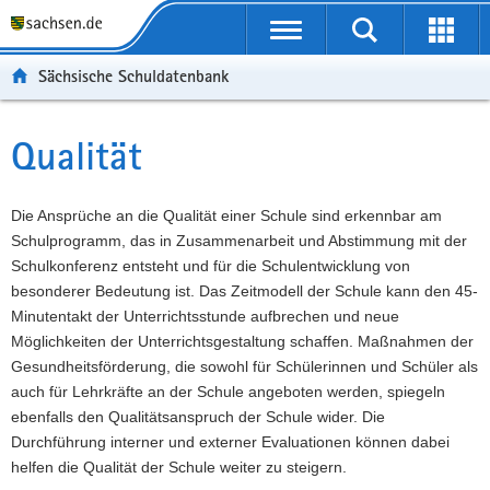
P
Portalübergreifende
o
P
Navigation
Suche
Erweit
r
o
H
starten
öffnen
Sächsische Schuldatenbank
t
r
a
W
a
t
u
e
S
l
a
p
i
e
Qualität
Hauptinhalt
ü
l
t
t
r
b
n
i
e
v
e
a
n
r
i
Die Ansprüche an die Qualität einer Schule sind erkennbar am
r
v
h
e
c
Schulprogramm, das in Zusammenarbeit und Abstimmung mit der
g
i
a
I
e
Schulkonferenz entsteht und für die Schulentwicklung von
r
g
l
n
besonderer Bedeutung ist. Das Zeitmodell der Schule kann den 45-
e
a
t
f
Minutentakt der Unterrichtsstunde aufbrechen und neue
i
t
o
Möglichkeiten der Unterrichtsgestaltung schaffen. Maßnahmen der
f
i
r
Gesundheitsförderung, die sowohl für Schülerinnen und Schüler als
e
o
m
auch für Lehrkräfte an der Schule angeboten werden, spiegeln
n
n
a
ebenfalls den Qualitätsanspruch der Schule wider. Die
d
t
Durchführung interner und externer Evaluationen können dabei
e
i
helfen die Qualität der Schule weiter zu steigern.
N
o