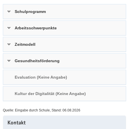
a
n
Schulprogramm
v
i
g
Arbeitsschwerpunkte
a
t
Zeitmodell
i
o
n
Gesundheitsförderung
Evaluation (Keine Angabe)
Kultur der Digitalität (Keine Angabe)
Quelle: Eingabe durch Schule, Stand: 06.08.2026
Weitere
Kontakt
Information