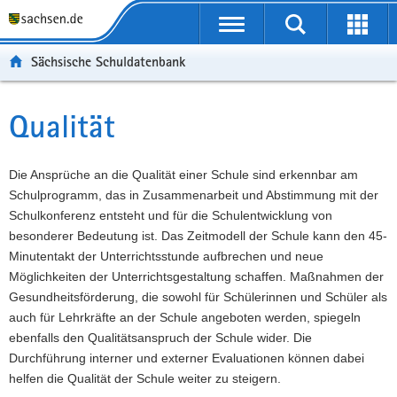
P
Portalübergreifende
o
P
Navigation
Suche
Erweit
r
o
H
starten
öffnen
Sächsische Schuldatenbank
t
r
a
W
a
t
u
e
S
l
a
p
i
e
Qualität
Hauptinhalt
ü
l
t
t
r
b
n
i
e
v
e
a
n
r
i
Die Ansprüche an die Qualität einer Schule sind erkennbar am
r
v
h
e
c
Schulprogramm, das in Zusammenarbeit und Abstimmung mit der
g
i
a
I
e
Schulkonferenz entsteht und für die Schulentwicklung von
r
g
l
n
besonderer Bedeutung ist. Das Zeitmodell der Schule kann den 45-
e
a
t
f
Minutentakt der Unterrichtsstunde aufbrechen und neue
i
t
o
Möglichkeiten der Unterrichtsgestaltung schaffen. Maßnahmen der
f
i
r
Gesundheitsförderung, die sowohl für Schülerinnen und Schüler als
e
o
m
auch für Lehrkräfte an der Schule angeboten werden, spiegeln
n
n
a
ebenfalls den Qualitätsanspruch der Schule wider. Die
d
t
Durchführung interner und externer Evaluationen können dabei
e
i
helfen die Qualität der Schule weiter zu steigern.
N
o