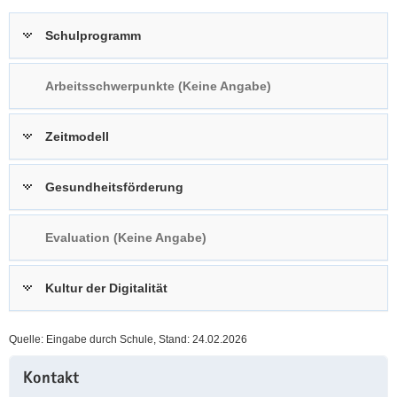
a
n
Schulprogramm
v
i
g
Arbeitsschwerpunkte (Keine Angabe)
a
t
Zeitmodell
i
o
n
Gesundheitsförderung
Evaluation (Keine Angabe)
Kultur der Digitalität
Quelle: Eingabe durch Schule, Stand: 24.02.2026
Weitere
Kontakt
Information