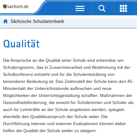
P
Portalübergreifende
o
P
Navigation
Suche
Erweit
r
o
H
starten
öffnen
Sächsische Schuldatenbank
t
r
a
W
a
t
u
e
S
l
a
p
i
e
Qualität
Hauptinhalt
ü
l
t
t
r
b
n
i
e
v
e
a
n
r
i
Die Ansprüche an die Qualität einer Schule sind erkennbar am
r
v
h
e
c
Schulprogramm, das in Zusammenarbeit und Abstimmung mit der
g
i
a
I
e
Schulkonferenz entsteht und für die Schulentwicklung von
r
g
l
n
besonderer Bedeutung ist. Das Zeitmodell der Schule kann den 45-
e
a
t
f
Minutentakt der Unterrichtsstunde aufbrechen und neue
i
t
o
Möglichkeiten der Unterrichtsgestaltung schaffen. Maßnahmen der
f
i
r
Gesundheitsförderung, die sowohl für Schülerinnen und Schüler als
e
o
m
auch für Lehrkräfte an der Schule angeboten werden, spiegeln
n
n
a
ebenfalls den Qualitätsanspruch der Schule wider. Die
d
t
Durchführung interner und externer Evaluationen können dabei
e
i
helfen die Qualität der Schule weiter zu steigern.
N
o