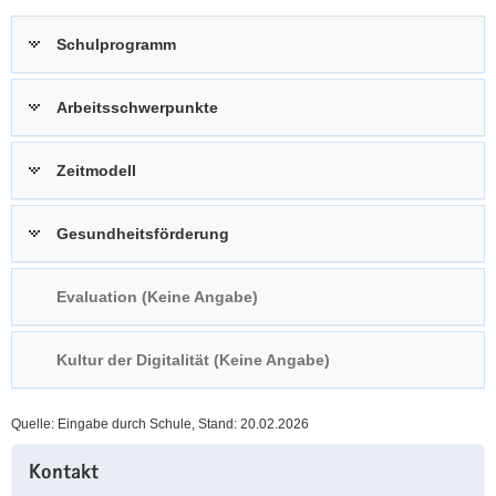
a
n
Schulprogramm
v
i
g
Arbeitsschwerpunkte
a
t
Zeitmodell
i
o
n
Gesundheitsförderung
Evaluation (Keine Angabe)
Kultur der Digitalität (Keine Angabe)
Quelle: Eingabe durch Schule, Stand: 20.02.2026
Weitere
Kontakt
Information