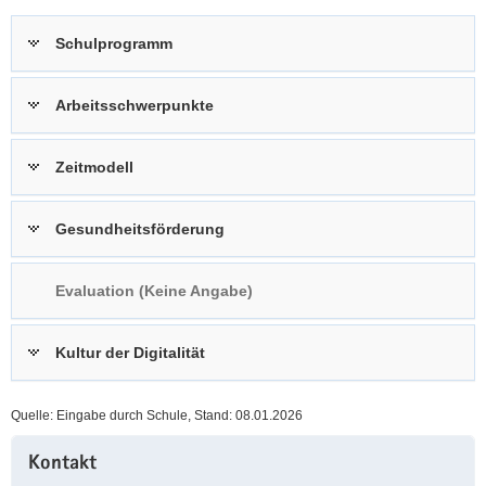
a
n
Schulprogramm
v
i
g
Arbeitsschwerpunkte
a
t
Zeitmodell
i
o
n
Gesundheitsförderung
Evaluation (Keine Angabe)
Kultur der Digitalität
Quelle: Eingabe durch Schule, Stand: 08.01.2026
Weitere
Kontakt
Information