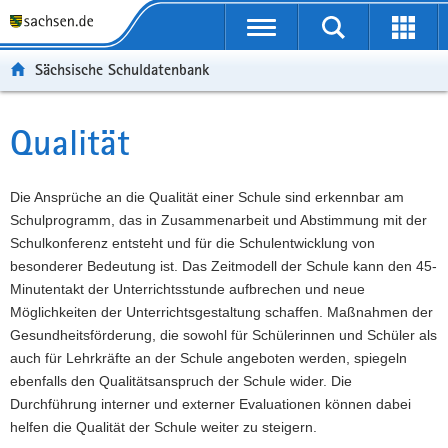
P
Portalübergreifende
o
P
Navigation
Suche
Erweit
r
o
H
starten
öffnen
Sächsische Schuldatenbank
t
r
a
W
a
t
u
e
S
l
a
p
i
e
Qualität
Hauptinhalt
ü
l
t
t
r
b
n
i
e
v
e
a
n
r
i
Die Ansprüche an die Qualität einer Schule sind erkennbar am
r
v
h
e
c
Schulprogramm, das in Zusammenarbeit und Abstimmung mit der
g
i
a
I
e
Schulkonferenz entsteht und für die Schulentwicklung von
r
g
l
n
besonderer Bedeutung ist. Das Zeitmodell der Schule kann den 45-
e
a
t
f
Minutentakt der Unterrichtsstunde aufbrechen und neue
i
t
o
Möglichkeiten der Unterrichtsgestaltung schaffen. Maßnahmen der
f
i
r
Gesundheitsförderung, die sowohl für Schülerinnen und Schüler als
e
o
m
auch für Lehrkräfte an der Schule angeboten werden, spiegeln
n
n
a
ebenfalls den Qualitätsanspruch der Schule wider. Die
d
t
Durchführung interner und externer Evaluationen können dabei
e
i
helfen die Qualität der Schule weiter zu steigern.
N
o