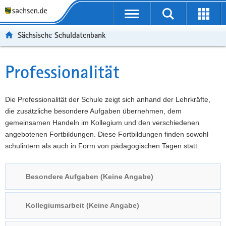
P
Portalübergreifende
o
P
Navigation
Suche
Erweit
r
o
H
starten
öffnen
Sächsische Schuldatenbank
t
r
a
W
a
t
u
e
S
l
a
p
i
e
Professionalität
Hauptinhalt
ü
l
t
t
r
b
n
i
e
v
e
a
n
r
i
Die Professionalität der Schule zeigt sich anhand der Lehrkräfte,
r
v
h
e
c
die zusätzliche besondere Aufgaben übernehmen, dem
g
i
a
I
e
gemeinsamen Handeln im Kollegium und den verschiedenen
r
g
l
n
angebotenen Fortbildungen. Diese Fortbildungen finden sowohl
e
a
t
f
schulintern als auch in Form von pädagogischen Tagen statt.
i
t
o
f
i
r
Besondere Aufgaben (Keine Angabe)
e
o
m
n
n
a
d
t
Kollegiumsarbeit (Keine Angabe)
e
i
N
o