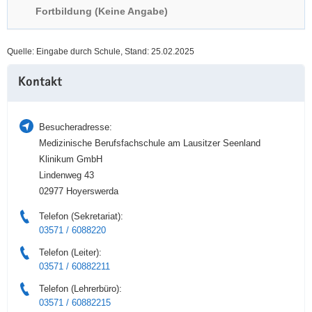
Fortbildung (Keine Angabe)
a
n
v
i
Quelle: Eingabe durch Schule, Stand: 25.02.2025
g
Weitere
a
Kontakt
Information
t
i
o
Besucheradresse:
n
Medizinische Berufsfachschule am Lausitzer Seenland
Klinikum GmbH
Lindenweg 43
02977 Hoyerswerda
Telefon (Sekretariat):
03571 / 6088220
Telefon (Leiter):
03571 / 60882211
Telefon (Lehrerbüro):
03571 / 60882215