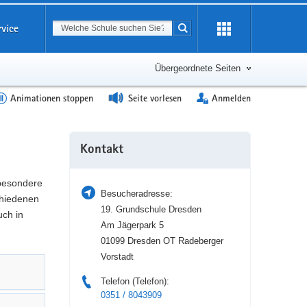
Suchbegriff
rvice
Suche starten
Erweiterung
öffnen
Übergeordnete Seiten
Animationen stoppen
Seite vorlesen
Anmelden
Weitere
Kontakt
Information
 besondere
Besucheradresse:
hiedenen
19. Grundschule Dresden
uch in
Am Jägerpark 5
01099 Dresden OT Radeberger
Vorstadt
Telefon (Telefon):
0351 / 8043909