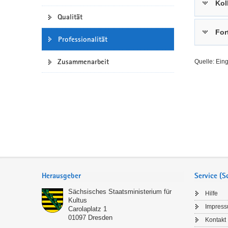
Kol
a
n
Qualität
v
For
i
Professionalität
g
a
Zusammenarbeit
Quelle: Ein
t
i
o
n
Service
Herausgeber
Service (
Sächsisches Staatsministerium für
Hilfe
Kultus
Impres
Carolaplatz 1
01097
Dresden
Kontakt